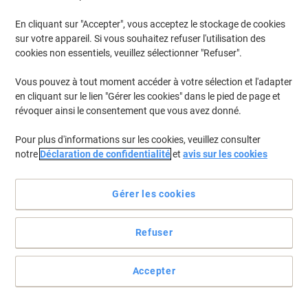
En cliquant sur "Accepter", vous acceptez le stockage de cookies
Pour retrouver les imprimantes listées et/ou les cartouches
précédemment achetées
Se connecter
sur votre appareil. Si vous souhaitez refuser l'utilisation des
cookies non essentiels, veuillez sélectionner "Refuser".
HP Laserjet Enterprise Flow MFP M 636 z Cartouches Toner
(4)
Vous pouvez à tout moment accéder à votre sélection et l'adapter
en cliquant sur le lien "Gérer les cookies" dans le pied de page et
Filtrer par
révoquer ainsi le consentement que vous avez donné.
Cadeau
gratuit
Pour plus d'informations sur les cookies, veuillez consulter
Cartouche de toner HP D'origine
notre
Déclaration de confidentialité
et
avis sur les cookies
W1470A Noir
Achetez Plus,
Dépensez Moins
Gérer les cookies
€224,99
Unité
À partir de 3 Unités
€263,24 TVA incl.
Refuser
En stock
Livraison 1-2 jours ouvrables
Quantité
Accepter
Cadeau