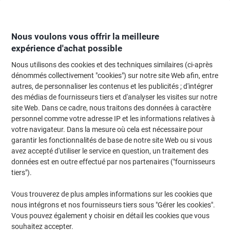
Passer
Passer
au
à
contenu
la
navigation
Nous voulons vous offrir la meilleure
expérience d'achat possible
Nous utilisons des cookies et des techniques similaires (ci-après
Page d'Accueil
Moteur de recherche d'encre et toner
dénommés collectivement "cookies") sur notre site Web afin, entre
autres, de personnaliser les contenus et les publicités ; d'intégrer
Trouvez rapidement les cartouches d'encre, toners ou
des médias de fournisseurs tiers et d'analyser les visites sur notre
les étiquettes pour votre imprimante.
site Web. Dans ce cadre, nous traitons des données à caractère
personnel comme votre adresse IP et les informations relatives à
votre navigateur. Dans la mesure où cela est nécessaire pour
Sélectionner la marque, la gamme et le modèle
garantir les fonctionnalités de base de notre site Web ou si vous
avez accepté d'utiliser le service en question, un traitement des
HP
données est en outre effectué par nos partenaires ("fournisseurs
tiers").
Laserjet Enterprise Flow MFP M
Vous trouverez de plus amples informations sur les cookies que
nous intégrons et nos fournisseurs tiers sous "Gérer les cookies".
HP Laserjet Enterprise Flow MFP M 636 z
Vous pouvez également y choisir en détail les cookies que vous
souhaitez accepter.