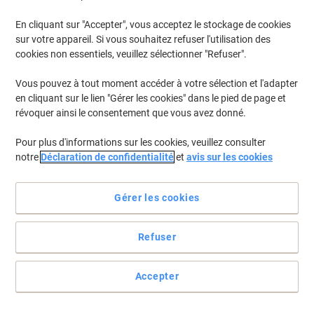
En cliquant sur "Accepter", vous acceptez le stockage de cookies
Pour retrouver les imprimantes listées et/ou les cartouches
précédemment achetées
Se connecter
sur votre appareil. Si vous souhaitez refuser l'utilisation des
cookies non essentiels, veuillez sélectionner "Refuser".
HP Laserjet Enterprise M 4555 FSKM MFP Cartouches Toner
(3)
Vous pouvez à tout moment accéder à votre sélection et l'adapter
en cliquant sur le lien "Gérer les cookies" dans le pied de page et
Filtrer par
révoquer ainsi le consentement que vous avez donné.
Cadeau
gratuit
Pour plus d'informations sur les cookies, veuillez consulter
Toner HP 90A D'origine CE390A Noir
notre
Déclaration de confidentialité
et
avis sur les cookies
Achetez Plus,
Dépensez Moins
€264,99
Unité
Gérer les cookies
À partir de 3 Unités
€310,04 TVA incl.
En stock
Livraison 1-2 jours ouvrables
Refuser
Quantité
Accepter
Cadeau
Marque propre
gratuit