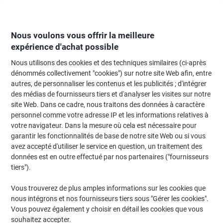
Passer
Passer
au
à
contenu
la
navigation
Nous voulons vous offrir la meilleure
expérience d'achat possible
Nous utilisons des cookies et des techniques similaires (ci-après
Page d'Accueil
Moteur de recherche d'encre et toner
dénommés collectivement "cookies") sur notre site Web afin, entre
autres, de personnaliser les contenus et les publicités ; d'intégrer
Trouvez rapidement les cartouches d'encre, toners ou
des médias de fournisseurs tiers et d'analyser les visites sur notre
les étiquettes pour votre imprimante.
site Web. Dans ce cadre, nous traitons des données à caractère
personnel comme votre adresse IP et les informations relatives à
votre navigateur. Dans la mesure où cela est nécessaire pour
Sélectionner la marque, la gamme et le modèle
garantir les fonctionnalités de base de notre site Web ou si vous
avez accepté d'utiliser le service en question, un traitement des
HP
données est en outre effectué par nos partenaires ("fournisseurs
tiers").
Laserjet Enterprise M
Vous trouverez de plus amples informations sur les cookies que
nous intégrons et nos fournisseurs tiers sous "Gérer les cookies".
HP Laserjet Enterprise M 4555 FSKM MFP
Vous pouvez également y choisir en détail les cookies que vous
souhaitez accepter.