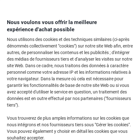
Passer
Passer
au
à
contenu
la
navigation
Nous voulons vous offrir la meilleure
expérience d'achat possible
Nous utilisons des cookies et des techniques similaires (ci-après
Page d'Accueil
Moteur de recherche d'encre et toner
dénommés collectivement "cookies") sur notre site Web afin, entre
autres, de personnaliser les contenus et les publicités ; d'intégrer
Trouvez rapidement les cartouches d'encre, toners ou
des médias de fournisseurs tiers et d'analyser les visites sur notre
les étiquettes pour votre imprimante.
site Web. Dans ce cadre, nous traitons des données à caractère
personnel comme votre adresse IP et les informations relatives à
votre navigateur. Dans la mesure où cela est nécessaire pour
Sélectionner la marque, la gamme et le modèle
garantir les fonctionnalités de base de notre site Web ou si vous
avez accepté d'utiliser le service en question, un traitement des
HP
données est en outre effectué par nos partenaires ("fournisseurs
tiers").
Laserjet Enterprise M
Vous trouverez de plus amples informations sur les cookies que
nous intégrons et nos fournisseurs tiers sous "Gérer les cookies".
HP Laserjet Enterprise M 607
Vous pouvez également y choisir en détail les cookies que vous
souhaitez accepter.