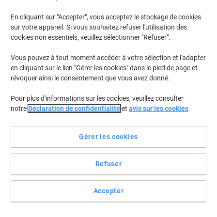
En cliquant sur "Accepter", vous acceptez le stockage de cookies
Pour retrouver les imprimantes listées et/ou les cartouches
précédemment achetées
Se connecter
sur votre appareil. Si vous souhaitez refuser l'utilisation des
cookies non essentiels, veuillez sélectionner "Refuser".
HP Laserjet Enterprise M 607 Cartouches Toner
(4)
Vous pouvez à tout moment accéder à votre sélection et l'adapter
en cliquant sur le lien "Gérer les cookies" dans le pied de page et
Filtrer par
révoquer ainsi le consentement que vous avez donné.
Cadeau
gratuit
Pour plus d'informations sur les cookies, veuillez consulter
Toner HP 37A D'origine CF237A Noir
notre
Déclaration de confidentialité
et
avis sur les cookies
Achetez Plus,
Dépensez Moins
€239,99
Unité
Gérer les cookies
À partir de 3 Unités
€280,79 TVA incl.
En stock
Livraison 2-3 jours ouvrables
Refuser
Quantité
Accepter
Cadeau
Marque propre
gratuit