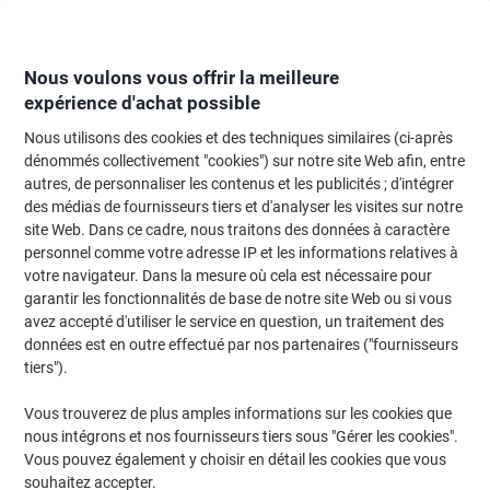
Passer
Passer
au
à
contenu
la
navigation
Nous voulons vous offrir la meilleure
expérience d'achat possible
Nous utilisons des cookies et des techniques similaires (ci-après
Page d'Accueil
Moteur de recherche d'encre et toner
dénommés collectivement "cookies") sur notre site Web afin, entre
autres, de personnaliser les contenus et les publicités ; d'intégrer
Trouvez rapidement les cartouches d'encre, toners ou
des médias de fournisseurs tiers et d'analyser les visites sur notre
les étiquettes pour votre imprimante.
site Web. Dans ce cadre, nous traitons des données à caractère
personnel comme votre adresse IP et les informations relatives à
votre navigateur. Dans la mesure où cela est nécessaire pour
Sélectionner la marque, la gamme et le modèle
garantir les fonctionnalités de base de notre site Web ou si vous
avez accepté d'utiliser le service en question, un traitement des
HP
données est en outre effectué par nos partenaires ("fournisseurs
tiers").
Laserjet Enterprise MFP M
Vous trouverez de plus amples informations sur les cookies que
nous intégrons et nos fournisseurs tiers sous "Gérer les cookies".
HP Laserjet Enterprise MFP M 527 C
Vous pouvez également y choisir en détail les cookies que vous
souhaitez accepter.