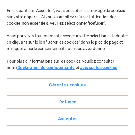
En cliquant sur "Accepter", vous acceptez le stockage de cookies
Pour retrouver les imprimantes listées et/ou les cartouches
précédemment achetées
Se connecter
sur votre appareil. Si vous souhaitez refuser l'utilisation des
cookies non essentiels, veuillez sélectionner "Refuser".
HP Laserjet Enterprise MFP M 527 C Cartouches Toner
(7)
Vous pouvez à tout moment accéder à votre sélection et l'adapter
en cliquant sur le lien "Gérer les cookies" dans le pied de page et
Filtrer par
révoquer ainsi le consentement que vous avez donné.
Cadeau
gratuit
Pour plus d'informations sur les cookies, veuillez consulter
Toner HP 87A D'origine CF287A Noir
notre
Déclaration de confidentialité
et
avis sur les cookies
Achetez Plus,
Dépensez Moins
€259,99
Unité
Gérer les cookies
À partir de 3 Unités
€304,19 TVA incl.
En stock
Livraison 2-3 jours ouvrables
Refuser
Quantité
Accepter
Cadeau
gratuit