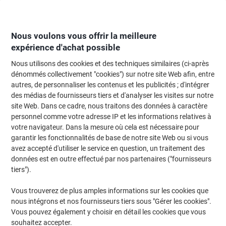
Passer
Passer
au
à
contenu
la
navigation
Nous voulons vous offrir la meilleure
expérience d'achat possible
Nous utilisons des cookies et des techniques similaires (ci-après
Page d'Accueil
Moteur de recherche d'encre et toner
dénommés collectivement "cookies") sur notre site Web afin, entre
autres, de personnaliser les contenus et les publicités ; d'intégrer
Trouvez rapidement les cartouches d'encre, toners ou
des médias de fournisseurs tiers et d'analyser les visites sur notre
les étiquettes pour votre imprimante.
site Web. Dans ce cadre, nous traitons des données à caractère
personnel comme votre adresse IP et les informations relatives à
votre navigateur. Dans la mesure où cela est nécessaire pour
Sélectionner la marque, la gamme et le modèle
garantir les fonctionnalités de base de notre site Web ou si vous
avez accepté d'utiliser le service en question, un traitement des
HP
données est en outre effectué par nos partenaires ("fournisseurs
tiers").
Laserjet Enterprise MFP M
Vous trouverez de plus amples informations sur les cookies que
nous intégrons et nos fournisseurs tiers sous "Gérer les cookies".
HP Laserjet Enterprise MFP M 631 Z
Vous pouvez également y choisir en détail les cookies que vous
souhaitez accepter.