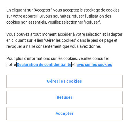
En cliquant sur "Accepter", vous acceptez le stockage de cookies
Pour retrouver les imprimantes listées et/ou les cartouches
précédemment achetées
Se connecter
sur votre appareil. Si vous souhaitez refuser l'utilisation des
cookies non essentiels, veuillez sélectionner "Refuser".
HP Laserjet Enterprise MFP M 631 Z Cartouches Toner
(4)
Vous pouvez à tout moment accéder à votre sélection et l'adapter
en cliquant sur le lien "Gérer les cookies" dans le pied de page et
Filtrer par
révoquer ainsi le consentement que vous avez donné.
Cadeau
gratuit
Pour plus d'informations sur les cookies, veuillez consulter
Toner HP 37A D'origine CF237A Noir
notre
Déclaration de confidentialité
et
avis sur les cookies
Achetez Plus,
Dépensez Moins
€239,99
Unité
Gérer les cookies
À partir de 3 Unités
€280,79 TVA incl.
En stock
Livraison 2-3 jours ouvrables
Refuser
Quantité
Accepter
Cadeau
Marque propre
gratuit