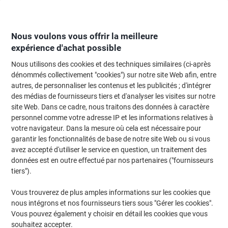
Passer
Passer
au
à
contenu
la
navigation
Nous voulons vous offrir la meilleure
expérience d'achat possible
Nous utilisons des cookies et des techniques similaires (ci-après
Page d'Accueil
Moteur de recherche d'encre et toner
dénommés collectivement "cookies") sur notre site Web afin, entre
autres, de personnaliser les contenus et les publicités ; d'intégrer
Trouvez rapidement les cartouches d'encre, toners ou
des médias de fournisseurs tiers et d'analyser les visites sur notre
les étiquettes pour votre imprimante.
site Web. Dans ce cadre, nous traitons des données à caractère
personnel comme votre adresse IP et les informations relatives à
votre navigateur. Dans la mesure où cela est nécessaire pour
Sélectionner la marque, la gamme et le modèle
garantir les fonctionnalités de base de notre site Web ou si vous
avez accepté d'utiliser le service en question, un traitement des
HP
données est en outre effectué par nos partenaires ("fournisseurs
tiers").
Laserjet Enterprise MFP M
Vous trouverez de plus amples informations sur les cookies que
nous intégrons et nos fournisseurs tiers sous "Gérer les cookies".
HP Laserjet Managed MFP M 527 DNM
Vous pouvez également y choisir en détail les cookies que vous
souhaitez accepter.