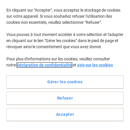
En cliquant sur "Accepter", vous acceptez le stockage de cookies
Pour retrouver les imprimantes listées et/ou les cartouches
précédemment achetées
Se connecter
sur votre appareil. Si vous souhaitez refuser l'utilisation des
cookies non essentiels, veuillez sélectionner "Refuser".
HP Laserjet Managed MFP M 527 DNM Cartouches Toner
(7)
Vous pouvez à tout moment accéder à votre sélection et l'adapter
en cliquant sur le lien "Gérer les cookies" dans le pied de page et
Filtrer par
révoquer ainsi le consentement que vous avez donné.
Cadeau
gratuit
Pour plus d'informations sur les cookies, veuillez consulter
Toner HP 87A D'origine CF287A Noir
notre
Déclaration de confidentialité
et
avis sur les cookies
Achetez Plus,
Dépensez Moins
€259,99
Unité
Gérer les cookies
À partir de 3 Unités
€304,19 TVA incl.
En stock
Livraison 1-2 jours ouvrables
Refuser
Quantité
Accepter
Cadeau
gratuit