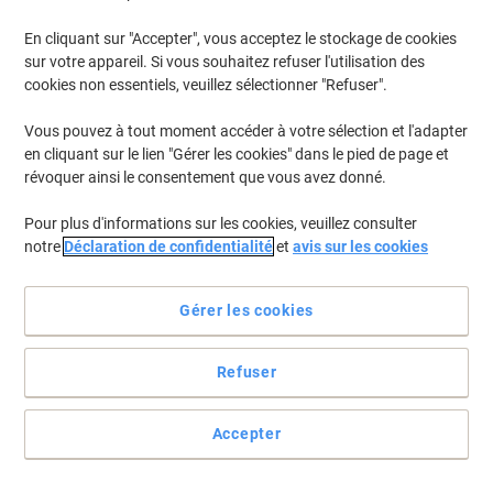
En cliquant sur "Accepter", vous acceptez le stockage de cookies
Pour retrouver les imprimantes listées et/ou les cartouches
précédemment achetées
Se connecter
sur votre appareil. Si vous souhaitez refuser l'utilisation des
cookies non essentiels, veuillez sélectionner "Refuser".
HP Laserjet MFP M 233 sdw Cartouches Toner
(3)
Vous pouvez à tout moment accéder à votre sélection et l'adapter
en cliquant sur le lien "Gérer les cookies" dans le pied de page et
Filtrer par
révoquer ainsi le consentement que vous avez donné.
Cadeau
gratuit
Pour plus d'informations sur les cookies, veuillez consulter
Toner HP 135A D’origine W1350A Noir
notre
Déclaration de confidentialité
et
avis sur les cookies
Achetez Plus,
Dépensez Moins
€49,99
Unité
Gérer les cookies
À partir de 3 Unités
€58,49 TVA incl.
En stock
Livraison 2-3 jours ouvrables
Refuser
Quantité
Accepter
Cadeau
gratuit