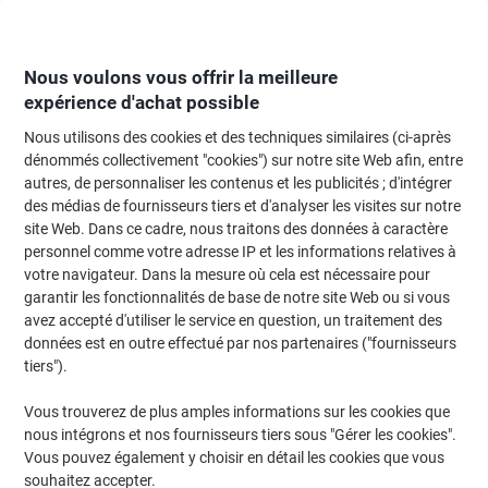
Passer
Passer
au
à
contenu
la
navigation
Nous voulons vous offrir la meilleure
expérience d'achat possible
Nous utilisons des cookies et des techniques similaires (ci-après
Page d'Accueil
Moteur de recherche d'encre et toner
dénommés collectivement "cookies") sur notre site Web afin, entre
autres, de personnaliser les contenus et les publicités ; d'intégrer
Trouvez rapidement les cartouches d'encre, toners ou
des médias de fournisseurs tiers et d'analyser les visites sur notre
les étiquettes pour votre imprimante.
site Web. Dans ce cadre, nous traitons des données à caractère
personnel comme votre adresse IP et les informations relatives à
votre navigateur. Dans la mesure où cela est nécessaire pour
Sélectionner la marque, la gamme et le modèle
garantir les fonctionnalités de base de notre site Web ou si vous
avez accepté d'utiliser le service en question, un traitement des
HP
données est en outre effectué par nos partenaires ("fournisseurs
tiers").
Laserjet MFP M
Vous trouverez de plus amples informations sur les cookies que
nous intégrons et nos fournisseurs tiers sous "Gérer les cookies".
HP Laserjet MFP M 233 sdw
Vous pouvez également y choisir en détail les cookies que vous
souhaitez accepter.