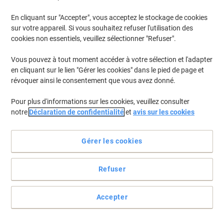
En cliquant sur "Accepter", vous acceptez le stockage de cookies
Pour retrouver les imprimantes listées et/ou les cartouches
précédemment achetées
Se connecter
sur votre appareil. Si vous souhaitez refuser l'utilisation des
cookies non essentiels, veuillez sélectionner "Refuser".
HP Laserjet MFP M 235 sdwe Cartouches Toner
(3)
Vous pouvez à tout moment accéder à votre sélection et l'adapter
en cliquant sur le lien "Gérer les cookies" dans le pied de page et
Filtrer par
révoquer ainsi le consentement que vous avez donné.
Cadeau
gratuit
Pour plus d'informations sur les cookies, veuillez consulter
Toner HP 135A D’origine W1350A Noir
notre
Déclaration de confidentialité
et
avis sur les cookies
Achetez Plus,
Dépensez Moins
€49,99
Unité
Gérer les cookies
À partir de 3 Unités
€58,49 TVA incl.
En stock
Livraison 1-2 jours ouvrables
Refuser
Quantité
Accepter
Cadeau
gratuit