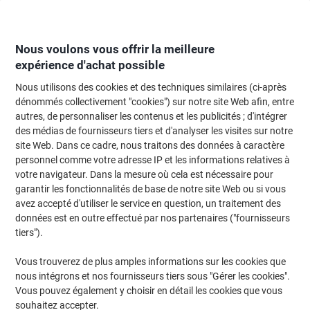
Passer
Passer
au
à
contenu
la
navigation
Nous voulons vous offrir la meilleure
expérience d'achat possible
Nous utilisons des cookies et des techniques similaires (ci-après
Page d'Accueil
Moteur de recherche d'encre et toner
dénommés collectivement "cookies") sur notre site Web afin, entre
autres, de personnaliser les contenus et les publicités ; d'intégrer
Trouvez rapidement les cartouches d'encre, toners ou
des médias de fournisseurs tiers et d'analyser les visites sur notre
les étiquettes pour votre imprimante.
site Web. Dans ce cadre, nous traitons des données à caractère
personnel comme votre adresse IP et les informations relatives à
votre navigateur. Dans la mesure où cela est nécessaire pour
Sélectionner la marque, la gamme et le modèle
garantir les fonctionnalités de base de notre site Web ou si vous
avez accepté d'utiliser le service en question, un traitement des
HP
données est en outre effectué par nos partenaires ("fournisseurs
tiers").
Laserjet MFP M
Vous trouverez de plus amples informations sur les cookies que
nous intégrons et nos fournisseurs tiers sous "Gérer les cookies".
HP Laserjet MFP M 235 sdwe
Vous pouvez également y choisir en détail les cookies que vous
souhaitez accepter.