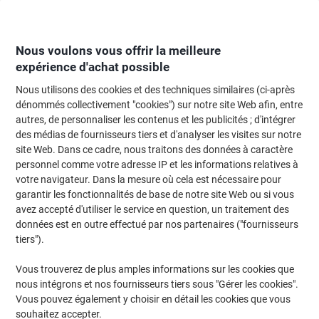
Passer
Passer
au
à
contenu
la
navigation
Nous voulons vous offrir la meilleure
expérience d'achat possible
Nous utilisons des cookies et des techniques similaires (ci-après
Page d'Accueil
Moteur de recherche d'encre et toner
dénommés collectivement "cookies") sur notre site Web afin, entre
autres, de personnaliser les contenus et les publicités ; d'intégrer
Trouvez rapidement les cartouches d'encre, toners ou
des médias de fournisseurs tiers et d'analyser les visites sur notre
les étiquettes pour votre imprimante.
site Web. Dans ce cadre, nous traitons des données à caractère
personnel comme votre adresse IP et les informations relatives à
votre navigateur. Dans la mesure où cela est nécessaire pour
Sélectionner la marque, la gamme et le modèle
garantir les fonctionnalités de base de notre site Web ou si vous
avez accepté d'utiliser le service en question, un traitement des
HP
données est en outre effectué par nos partenaires ("fournisseurs
tiers").
Laserjet MFP M
Vous trouverez de plus amples informations sur les cookies que
nous intégrons et nos fournisseurs tiers sous "Gérer les cookies".
HP Laserjet MFP M 236 d
Vous pouvez également y choisir en détail les cookies que vous
souhaitez accepter.