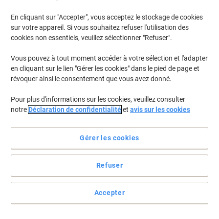
En cliquant sur "Accepter", vous acceptez le stockage de cookies
Pour retrouver les imprimantes listées et/ou les cartouches
précédemment achetées
Se connecter
sur votre appareil. Si vous souhaitez refuser l'utilisation des
cookies non essentiels, veuillez sélectionner "Refuser".
HP Laserjet MFP M 236 d Cartouches Toner
(3)
Vous pouvez à tout moment accéder à votre sélection et l'adapter
en cliquant sur le lien "Gérer les cookies" dans le pied de page et
Filtrer par
révoquer ainsi le consentement que vous avez donné.
Cadeau
gratuit
Pour plus d'informations sur les cookies, veuillez consulter
Toner HP 135A D’origine W1350A Noir
notre
Déclaration de confidentialité
et
avis sur les cookies
Achetez Plus,
Dépensez Moins
€49,99
Unité
Gérer les cookies
À partir de 3 Unités
€58,49 TVA incl.
En stock
Livraison 1-2 jours ouvrables
Refuser
Quantité
Accepter
Cadeau
gratuit