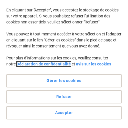
En cliquant sur "Accepter", vous acceptez le stockage de cookies
Pour retrouver les imprimantes listées et/ou les cartouches
précédemment achetées
Se connecter
sur votre appareil. Si vous souhaitez refuser l'utilisation des
cookies non essentiels, veuillez sélectionner "Refuser".
HP Laserjet P 1600 Cartouches Toner
(3)
Vous pouvez à tout moment accéder à votre sélection et l'adapter
en cliquant sur le lien "Gérer les cookies" dans le pied de page et
Filtrer par
révoquer ainsi le consentement que vous avez donné.
Cadeau
Duopack
gratuit
Pour plus d'informations sur les cookies, veuillez consulter
Toner HP 78A D'origine CE278AD Noir
notre
Déclaration de confidentialité
et
avis sur les cookies
Duopack 2 Unités
Achetez Plus,
Dépensez Moins
Gérer les cookies
€204,99
Duopack
À partir de 3 Duopacks
€239,84 TVA incl.
Refuser
En stock
Livraison 2-3 jours ouvrables
Quantité
Accepter
Cadeau