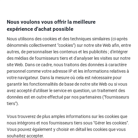
Passer
Passer
au
à
contenu
la
navigation
Nous voulons vous offrir la meilleure
expérience d'achat possible
Nous utilisons des cookies et des techniques similaires (ci-après
Page d'Accueil
Moteur de recherche d'encre et toner
dénommés collectivement "cookies") sur notre site Web afin, entre
autres, de personnaliser les contenus et les publicités ; d'intégrer
Trouvez rapidement les cartouches d'encre, toners ou
des médias de fournisseurs tiers et d'analyser les visites sur notre
les étiquettes pour votre imprimante.
site Web. Dans ce cadre, nous traitons des données à caractère
personnel comme votre adresse IP et les informations relatives à
votre navigateur. Dans la mesure où cela est nécessaire pour
Sélectionner la marque, la gamme et le modèle
garantir les fonctionnalités de base de notre site Web ou si vous
avez accepté d'utiliser le service en question, un traitement des
HP
données est en outre effectué par nos partenaires ("fournisseurs
tiers").
Laserjet P
Vous trouverez de plus amples informations sur les cookies que
nous intégrons et nos fournisseurs tiers sous "Gérer les cookies".
HP Laserjet P 1600
Vous pouvez également y choisir en détail les cookies que vous
souhaitez accepter.