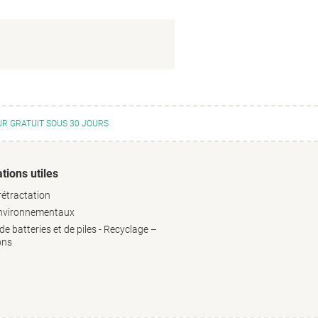
R GRATUIT SOUS 30 JOURS
tions utiles
rétractation
environnementaux
e batteries et de piles - Recyclage –
ons