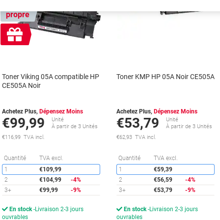
Marque
propre
Cadeau
gratuit
Toner Viking 05A compatible HP
Toner KMP HP 05A Noir CE505A
CE505A Noir
Achetez Plus,
Dépensez Moins
Achetez Plus,
Dépensez Moins
€99,99
€53,79
Unité
Unité
À partir de 3 Unités
À partir de 3 Unités
€116,99 TVA incl.
€62,93 TVA incl.
Économies
É
Quantité
TVA excl.
Quantité
TVA excl.
1
€109,99
1
€59,39
2
€104,99
-4%
2
€56,59
-4%
3+
€99,99
-9%
3+
€53,79
-9%
En stock
Livraison 2-3 jours
En stock
Livraison 2-3 jours
ouvrables
ouvrables