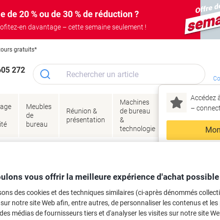
e de 20 % ou de 30 % de réduction ?
ofitez-en davantage – cette semaine seulement !
tours gratuits*
605 272
Co
Accédez à
Machines
Papie
lage
Meubles
Encres
– connec
Réunion &
de bureau
enve
de
&
présentation
&
&
ité
bureau
toner
technologie
emba
Mon
Nouveau chez Vik
 et toner
ma
es cartouches d'encre, toners ou les
ulons vous offrir la meilleure expérience d'achat possible
sons des cookies et des techniques similaires (ci-après dénommés collec
 sur notre site Web afin, entre autres, de personnaliser les contenus et les p
 des médias de fournisseurs tiers et d'analyser les visites sur notre site W