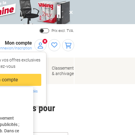
Close
Prix excl. TVA.
Mon compte
nnexion/Inscription
 vos offres exclusives
r,
tez‑vous
loppes
Fournitures
Classement
de bureau
& archivage
llage
 compte
ing ?
Inscrivez-vous dès
intenant
 étiquettes pour
tivement
ublicités ;
eb. Dans ce