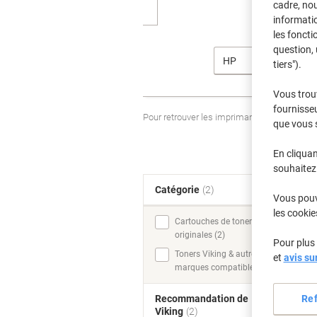
cadre, no
informatio
les foncti
question, 
HP
tiers").
Vous trou
fournisseu
Pour retrouver les imprimantes listées et
que vous 
En cliquan
souhaitez 
Catégorie
(2)
T
Vous pouve
les cookie
Cartouches de toner
originales (2)
Pour plus 
Toners Viking & autres
et
avis su
marques compatibles (2)
Re
Recommandation de
Viking
(2)