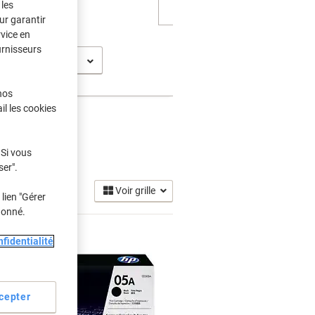
les
ur garantir
rvice en
urnisseurs
 P 2033 N
nos
il les cookies
er
 Si vous
(4)
ser".
Voir grille
lien "Gérer
donné.
fidentialité
cepter