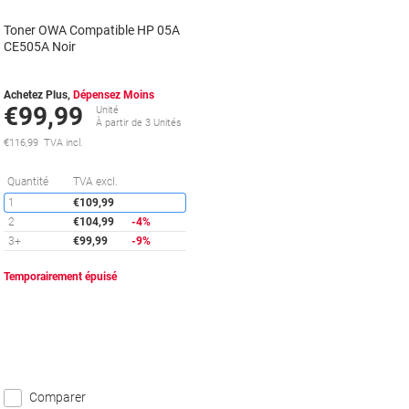
Toner OWA Compatible HP 05A
CE505A Noir
Achetez Plus,
Dépensez Moins
€99,99
Unité
À partir de 3 Unités
€116,99 TVA incl.
Économies
Quantité
TVA excl.
1
€109,99
2
€104,99
-4%
3+
€99,99
-9%
Temporairement épuisé
Comparer