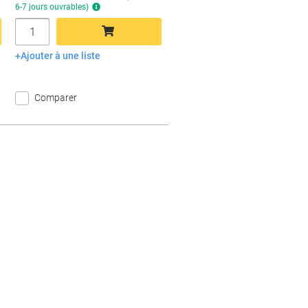
rupture
6-7 jours ouvrables)
de
Quantité
stock
Ajouter à une liste
Ajouter au panier
Comparer