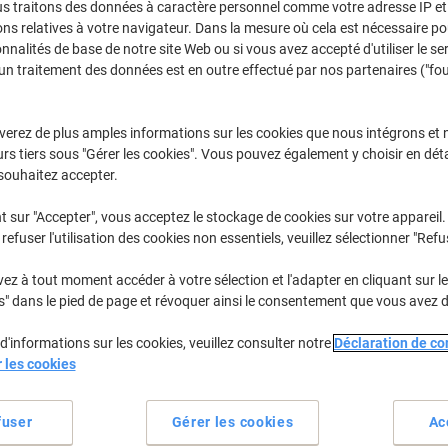
us traitons des données à caractère personnel comme votre adresse IP et 
Sélectionner la marque, la gamme et le modèle
ns relatives à votre navigateur. Dans la mesure où cela est nécessaire po
onnalités de base de notre site Web ou si vous avez accepté d'utiliser le se
un traitement des données est en outre effectué par nos partenaires ("fo
Laserjet P
HP Laserjet
verez de plus amples informations sur les cookies que nous intégrons et 
rs tiers sous "Gérer les cookies". Vous pouvez également y choisir en déta
/ou les cartouches précédemment achetées
Se connecter
souhaitez accepter.
HP Laserjet P 2033 N Cartouches Ton
t sur "Accepter", vous acceptez le stockage de cookies sur votre appareil.
refuser l'utilisation des cookies non essentiels, veuillez sélectionner "Refu
rier par :
z à tout moment accéder à votre sélection et l'adapter en cliquant sur le 
s" dans le pied de page et révoquer ainsi le consentement que vous avez 
d'informations sur les cookies, veuillez consulter notre
Déclaration de con
r les cookies
fuser
Gérer les cookies
Ac