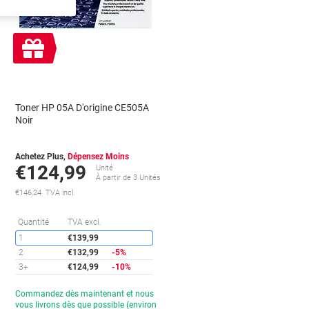
Cadeau
gratuit
Toner HP 05A D'origine CE505A
Noir
Achetez Plus,
Dépensez Moins
€124,99
Unité
À partir de 3 Unités
€146,24 TVA incl.
conomies
Économies
Quantité
TVA excl.
1
€139,99
2
€132,99
-5%
3+
€124,99
-10%
Temporairement
Commandez dès maintenant et nous
en
vous livrons dès que possible (environ