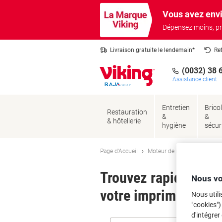
Passer
Passer
Vous avez envi
au
à
contenu
la
Dépensez moins, pr
navigation
Livraison gratuite le lendemain*
Re
(0032) 38 
Assistance client
Entretien
Brico
Restauration
&
&
& hôtellerie
hygiène
sécur
Page d'Accueil
Moteur de recherche d'encre
Trouvez rapidement l
Nous vo
votre imprimante.
Nous utili
"cookies")
d'intégrer