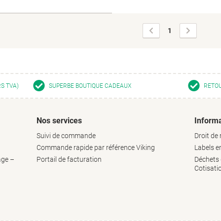
Page
Page
1
précédente
suivante
RS TVA)
SUPERBE BOUTIQUE CADEAUX
RETOU
Nos services
Informa
Suivi de commande
Droit de 
Commande rapide par référence Viking
Labels 
age –
Portail de facturation
Déchets d
Cotisati