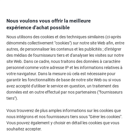
Passer
Passer
au
à
contenu
la
navigation
Nous voulons vous offrir la meilleure
expérience d'achat possible
Nous utilisons des cookies et des techniques similaires (ci-après
Page d'Accueil
Moteur de recherche d'encre et toner
dénommés collectivement "cookies") sur notre site Web afin, entre
autres, de personnaliser les contenus et les publicités ; d'intégrer
Trouvez rapidement les cartouches d'encre, toners ou
des médias de fournisseurs tiers et d'analyser les visites sur notre
les étiquettes pour votre imprimante.
site Web. Dans ce cadre, nous traitons des données à caractère
personnel comme votre adresse IP et les informations relatives à
votre navigateur. Dans la mesure où cela est nécessaire pour
Sélectionner la marque, la gamme et le modèle
garantir les fonctionnalités de base de notre site Web ou si vous
avez accepté d'utiliser le service en question, un traitement des
HP
données est en outre effectué par nos partenaires ("fournisseurs
tiers").
Laserjet P
Vous trouverez de plus amples informations sur les cookies que
nous intégrons et nos fournisseurs tiers sous "Gérer les cookies".
HP Laserjet P 2037
Vous pouvez également y choisir en détail les cookies que vous
souhaitez accepter.