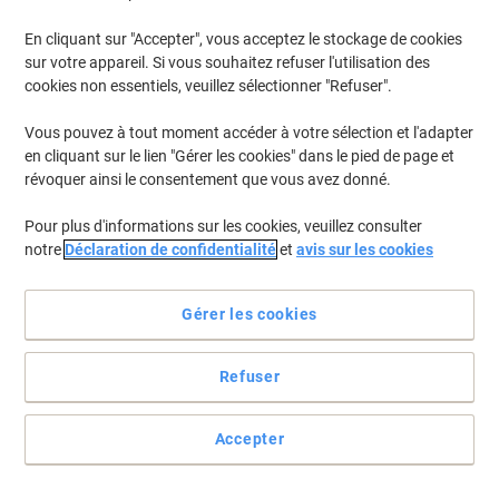
En cliquant sur "Accepter", vous acceptez le stockage de cookies
Pour retrouver les imprimantes listées et/ou les cartouches
précédemment achetées
Se connecter
sur votre appareil. Si vous souhaitez refuser l'utilisation des
cookies non essentiels, veuillez sélectionner "Refuser".
HP Laserjet P 2037 Cartouches Toner
(4)
Vous pouvez à tout moment accéder à votre sélection et l'adapter
en cliquant sur le lien "Gérer les cookies" dans le pied de page et
Filtrer par
révoquer ainsi le consentement que vous avez donné.
Cadeau
Marque propre
gratuit
Pour plus d'informations sur les cookies, veuillez consulter
Toner Viking 05A compatible HP
notre
Déclaration de confidentialité
et
avis sur les cookies
CE505A Noir
Achetez Plus,
Dépensez Moins
Gérer les cookies
€99,99
Unité
À partir de 3 Unités
€116,99 TVA incl.
Refuser
En stock
Livraison 2-3 jours ouvrables
Quantité
Accepter
Toner KMP HP 05A Noir CE505A