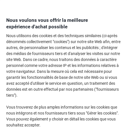
Passer
Passer
au
à
contenu
la
navigation
Nous voulons vous offrir la meilleure
expérience d'achat possible
Nous utilisons des cookies et des techniques similaires (ci-après
Page d'Accueil
Moteur de recherche d'encre et toner
dénommés collectivement "cookies") sur notre site Web afin, entre
autres, de personnaliser les contenus et les publicités ; d'intégrer
Trouvez rapidement les cartouches d'encre, toners ou
des médias de fournisseurs tiers et d'analyser les visites sur notre
les étiquettes pour votre imprimante.
site Web. Dans ce cadre, nous traitons des données à caractère
personnel comme votre adresse IP et les informations relatives à
votre navigateur. Dans la mesure où cela est nécessaire pour
Sélectionner la marque, la gamme et le modèle
garantir les fonctionnalités de base de notre site Web ou si vous
avez accepté d'utiliser le service en question, un traitement des
HP
données est en outre effectué par nos partenaires ("fournisseurs
tiers").
Laserjet Pro
Vous trouverez de plus amples informations sur les cookies que
nous intégrons et nos fournisseurs tiers sous "Gérer les cookies".
HP Laserjet Pro 100 Color MFP M 175 A
Vous pouvez également y choisir en détail les cookies que vous
souhaitez accepter.