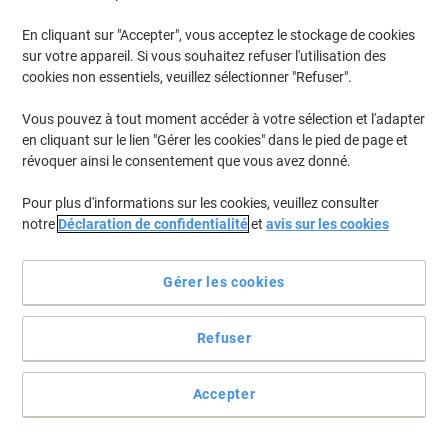
En cliquant sur "Accepter", vous acceptez le stockage de cookies
Pour retrouver les imprimantes listées et/ou les cartouches
précédemment achetées
Se connecter
sur votre appareil. Si vous souhaitez refuser l'utilisation des
cookies non essentiels, veuillez sélectionner "Refuser".
HP Laserjet Pro 100 Color MFP M 175 A Cartouches Toner
(10)
Vous pouvez à tout moment accéder à votre sélection et l'adapter
en cliquant sur le lien "Gérer les cookies" dans le pied de page et
Filtrer par
révoquer ainsi le consentement que vous avez donné.
Cadeau
gratuit
Pour plus d'informations sur les cookies, veuillez consulter
Toner HP 126A D'origine CE314A Noir
notre
Déclaration de confidentialité
et
avis sur les cookies
Achetez Plus,
Dépensez Moins
€114,99
Unité
Gérer les cookies
À partir de 3 Unités
€134,54 TVA incl.
En stock
Livraison 1-2 jours ouvrables
Refuser
Quantité
Accepter
Cadeau
gratuit