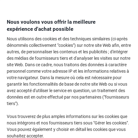
Passer
Passer
au
à
contenu
la
navigation
Nous voulons vous offrir la meilleure
expérience d'achat possible
Nous utilisons des cookies et des techniques similaires (ci-après
Page d'Accueil
Moteur de recherche d'encre et toner
dénommés collectivement "cookies") sur notre site Web afin, entre
autres, de personnaliser les contenus et les publicités ; d'intégrer
Trouvez rapidement les cartouches d'encre, toners ou
des médias de fournisseurs tiers et d'analyser les visites sur notre
les étiquettes pour votre imprimante.
site Web. Dans ce cadre, nous traitons des données à caractère
personnel comme votre adresse IP et les informations relatives à
votre navigateur. Dans la mesure où cela est nécessaire pour
Sélectionner la marque, la gamme et le modèle
garantir les fonctionnalités de base de notre site Web ou si vous
avez accepté d'utiliser le service en question, un traitement des
HP
données est en outre effectué par nos partenaires ("fournisseurs
tiers").
Laserjet Pro CP
Vous trouverez de plus amples informations sur les cookies que
nous intégrons et nos fournisseurs tiers sous "Gérer les cookies".
HP Laserjet Pro CP 1520 DN
Vous pouvez également y choisir en détail les cookies que vous
souhaitez accepter.