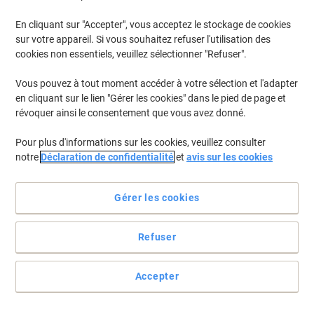
En cliquant sur "Accepter", vous acceptez le stockage de cookies
Pour retrouver les imprimantes listées et/ou les cartouches
précédemment achetées
Se connecter
sur votre appareil. Si vous souhaitez refuser l'utilisation des
cookies non essentiels, veuillez sélectionner "Refuser".
HP Laserjet Pro CP 1520 DN Cartouches Toner
(9)
Vous pouvez à tout moment accéder à votre sélection et l'adapter
en cliquant sur le lien "Gérer les cookies" dans le pied de page et
Filtrer par
révoquer ainsi le consentement que vous avez donné.
Cadeau
gratuit
Pour plus d'informations sur les cookies, veuillez consulter
Toner HP 128A D'origine CE320A Noir
notre
Déclaration de confidentialité
et
avis sur les cookies
Achetez Plus,
Dépensez Moins
€89,99
Unité
Gérer les cookies
À partir de 3 Unités
€105,29 TVA incl.
En stock
Livraison 2-3 jours ouvrables
Refuser
Quantité
Accepter
Cadeau
gratuit