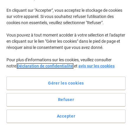
En cliquant sur "Accepter", vous acceptez le stockage de cookies
Pour retrouver les imprimantes listées et/ou les cartouches
précédemment achetées
Se connecter
sur votre appareil. Si vous souhaitez refuser l'utilisation des
cookies non essentiels, veuillez sélectionner "Refuser".
HP Laserjet Pro CP 1525 Cartouches Toner
(9)
Vous pouvez à tout moment accéder à votre sélection et l'adapter
en cliquant sur le lien "Gérer les cookies" dans le pied de page et
Filtrer par
révoquer ainsi le consentement que vous avez donné.
Cadeau
gratuit
Pour plus d'informations sur les cookies, veuillez consulter
Toner HP 128A D'origine CE320A Noir
notre
Déclaration de confidentialité
et
avis sur les cookies
Achetez Plus,
Dépensez Moins
€89,99
Unité
Gérer les cookies
À partir de 3 Unités
€105,29 TVA incl.
En stock
Livraison 2-3 jours ouvrables
Refuser
Quantité
Accepter
Cadeau
gratuit