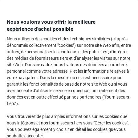
Passer
Passer
au
à
contenu
la
navigation
Nous voulons vous offrir la meilleure
expérience d'achat possible
Nous utilisons des cookies et des techniques similaires (ci-après
Page d'Accueil
Moteur de recherche d'encre et toner
dénommés collectivement "cookies") sur notre site Web afin, entre
autres, de personnaliser les contenus et les publicités ; d'intégrer
Trouvez rapidement les cartouches d'encre, toners ou
des médias de fournisseurs tiers et d'analyser les visites sur notre
les étiquettes pour votre imprimante.
site Web. Dans ce cadre, nous traitons des données à caractère
personnel comme votre adresse IP et les informations relatives à
votre navigateur. Dans la mesure où cela est nécessaire pour
Sélectionner la marque, la gamme et le modèle
garantir les fonctionnalités de base de notre site Web ou si vous
avez accepté d'utiliser le service en question, un traitement des
HP
données est en outre effectué par nos partenaires ("fournisseurs
tiers").
Laserjet Pro CP
Vous trouverez de plus amples informations sur les cookies que
nous intégrons et nos fournisseurs tiers sous "Gérer les cookies".
HP Laserjet Pro CP 1525
Vous pouvez également y choisir en détail les cookies que vous
souhaitez accepter.