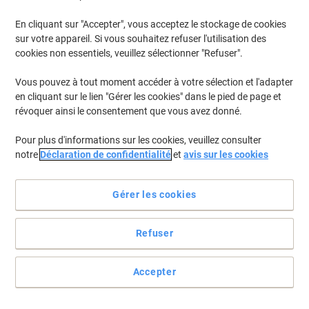
En cliquant sur "Accepter", vous acceptez le stockage de cookies
Pour retrouver les imprimantes listées et/ou les cartouches
précédemment achetées
Se connecter
sur votre appareil. Si vous souhaitez refuser l'utilisation des
cookies non essentiels, veuillez sélectionner "Refuser".
HP Laserjet Pro CP 1525 DN Cartouches Toner
(9)
Vous pouvez à tout moment accéder à votre sélection et l'adapter
en cliquant sur le lien "Gérer les cookies" dans le pied de page et
Filtrer par
révoquer ainsi le consentement que vous avez donné.
Cadeau
gratuit
Pour plus d'informations sur les cookies, veuillez consulter
Toner HP 128A D'origine CE320A Noir
notre
Déclaration de confidentialité
et
avis sur les cookies
Achetez Plus,
Dépensez Moins
€89,99
Unité
Gérer les cookies
À partir de 3 Unités
€105,29 TVA incl.
En stock
Livraison 1-2 jours ouvrables
Refuser
Quantité
Accepter
Cadeau
gratuit