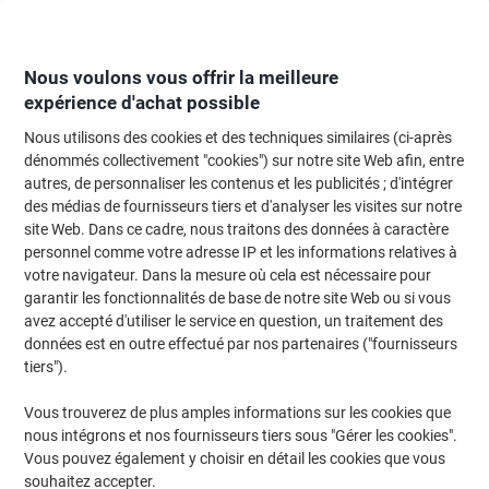
Passer
Passer
au
à
contenu
la
navigation
Nous voulons vous offrir la meilleure
expérience d'achat possible
Nous utilisons des cookies et des techniques similaires (ci-après
Page d'Accueil
Moteur de recherche d'encre et toner
dénommés collectivement "cookies") sur notre site Web afin, entre
autres, de personnaliser les contenus et les publicités ; d'intégrer
Trouvez rapidement les cartouches d'encre, toners ou
des médias de fournisseurs tiers et d'analyser les visites sur notre
les étiquettes pour votre imprimante.
site Web. Dans ce cadre, nous traitons des données à caractère
personnel comme votre adresse IP et les informations relatives à
votre navigateur. Dans la mesure où cela est nécessaire pour
Sélectionner la marque, la gamme et le modèle
garantir les fonctionnalités de base de notre site Web ou si vous
avez accepté d'utiliser le service en question, un traitement des
HP
données est en outre effectué par nos partenaires ("fournisseurs
tiers").
Laserjet Pro CP
Vous trouverez de plus amples informations sur les cookies que
nous intégrons et nos fournisseurs tiers sous "Gérer les cookies".
HP Laserjet Pro CP 1525 DN
Vous pouvez également y choisir en détail les cookies que vous
souhaitez accepter.