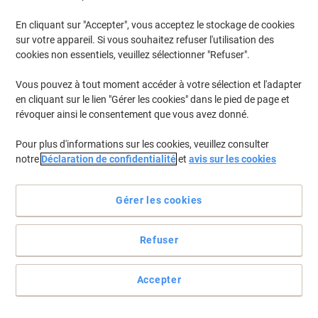
En cliquant sur "Accepter", vous acceptez le stockage de cookies
Pour retrouver les imprimantes listées et/ou les cartouches
précédemment achetées
Se connecter
sur votre appareil. Si vous souhaitez refuser l'utilisation des
cookies non essentiels, veuillez sélectionner "Refuser".
HP Laserjet Pro CP 1527 Cartouches Toner
(9)
Vous pouvez à tout moment accéder à votre sélection et l'adapter
en cliquant sur le lien "Gérer les cookies" dans le pied de page et
Filtrer par
révoquer ainsi le consentement que vous avez donné.
Cadeau
gratuit
Pour plus d'informations sur les cookies, veuillez consulter
Toner HP 128A D'origine CE320A Noir
notre
Déclaration de confidentialité
et
avis sur les cookies
Achetez Plus,
Dépensez Moins
€89,99
Unité
Gérer les cookies
À partir de 3 Unités
€105,29 TVA incl.
En stock
Livraison 2-3 jours ouvrables
Refuser
Quantité
Accepter
Cadeau
gratuit