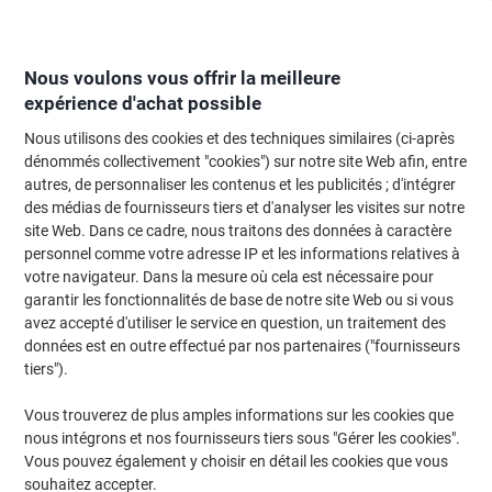
Passer
Passer
au
à
contenu
la
navigation
Nous voulons vous offrir la meilleure
expérience d'achat possible
Nous utilisons des cookies et des techniques similaires (ci-après
Page d'Accueil
Moteur de recherche d'encre et toner
dénommés collectivement "cookies") sur notre site Web afin, entre
autres, de personnaliser les contenus et les publicités ; d'intégrer
Trouvez rapidement les cartouches d'encre, toners ou
des médias de fournisseurs tiers et d'analyser les visites sur notre
les étiquettes pour votre imprimante.
site Web. Dans ce cadre, nous traitons des données à caractère
personnel comme votre adresse IP et les informations relatives à
votre navigateur. Dans la mesure où cela est nécessaire pour
Sélectionner la marque, la gamme et le modèle
garantir les fonctionnalités de base de notre site Web ou si vous
avez accepté d'utiliser le service en question, un traitement des
HP
données est en outre effectué par nos partenaires ("fournisseurs
tiers").
Laserjet Pro CP
Vous trouverez de plus amples informations sur les cookies que
nous intégrons et nos fournisseurs tiers sous "Gérer les cookies".
HP Laserjet Pro CP 1527
Vous pouvez également y choisir en détail les cookies que vous
souhaitez accepter.