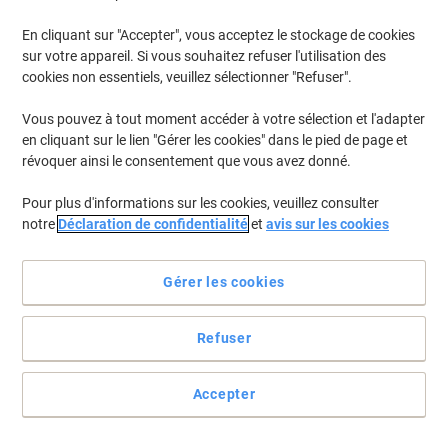
En cliquant sur "Accepter", vous acceptez le stockage de cookies
Pour retrouver les imprimantes listées et/ou les cartouches
précédemment achetées
Se connecter
sur votre appareil. Si vous souhaitez refuser l'utilisation des
cookies non essentiels, veuillez sélectionner "Refuser".
HP Laserjet Pro M 118 Cartouches Toner
(2)
Vous pouvez à tout moment accéder à votre sélection et l'adapter
en cliquant sur le lien "Gérer les cookies" dans le pied de page et
Filtrer par
révoquer ainsi le consentement que vous avez donné.
Cadeau
gratuit
Pour plus d'informations sur les cookies, veuillez consulter
Tambour HP 32A D'origine CF232A Noir
notre
Déclaration de confidentialité
et
avis sur les cookies
Achetez Plus,
Dépensez Moins
€109,99
Unité
Gérer les cookies
À partir de 3 Unités
€128,69 TVA incl.
En stock
Livraison 2-3 jours ouvrables
Refuser
Quantité
Accepter
KMP CF232A Compatible HP 32A Toner
Noir