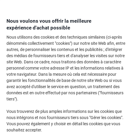
Passer
Passer
au
à
contenu
la
navigation
Nous voulons vous offrir la meilleure
expérience d'achat possible
Nous utilisons des cookies et des techniques similaires (ci-après
Page d'Accueil
Moteur de recherche d'encre et toner
dénommés collectivement "cookies") sur notre site Web afin, entre
autres, de personnaliser les contenus et les publicités ; d'intégrer
Trouvez rapidement les cartouches d'encre, toners ou
des médias de fournisseurs tiers et d'analyser les visites sur notre
les étiquettes pour votre imprimante.
site Web. Dans ce cadre, nous traitons des données à caractère
personnel comme votre adresse IP et les informations relatives à
votre navigateur. Dans la mesure où cela est nécessaire pour
Sélectionner la marque, la gamme et le modèle
garantir les fonctionnalités de base de notre site Web ou si vous
avez accepté d'utiliser le service en question, un traitement des
HP
données est en outre effectué par nos partenaires ("fournisseurs
tiers").
Laserjet Pro M
Vous trouverez de plus amples informations sur les cookies que
nous intégrons et nos fournisseurs tiers sous "Gérer les cookies".
HP Laserjet Pro M 118
Vous pouvez également y choisir en détail les cookies que vous
souhaitez accepter.