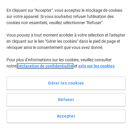
En cliquant sur "Accepter", vous acceptez le stockage de cookies
Pour retrouver les imprimantes listées et/ou les cartouches
précédemment achetées
Se connecter
sur votre appareil. Si vous souhaitez refuser l'utilisation des
cookies non essentiels, veuillez sélectionner "Refuser".
HP Laserjet Pro M 405 Cartouches Toner
(5)
Vous pouvez à tout moment accéder à votre sélection et l'adapter
en cliquant sur le lien "Gérer les cookies" dans le pied de page et
Filtrer par
révoquer ainsi le consentement que vous avez donné.
Cadeau
gratuit
Pour plus d'informations sur les cookies, veuillez consulter
Toner HP 59A D'origine CF259A Noir
notre
Déclaration de confidentialité
et
avis sur les cookies
Achetez Plus,
Dépensez Moins
€99,99
Unité
Gérer les cookies
À partir de 3 Unités
€116,99 TVA incl.
En stock
Livraison 1-2 jours ouvrables
Refuser
Quantité
Accepter
Marque propre