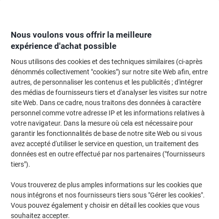
Passer
Passer
au
à
contenu
la
navigation
Nous voulons vous offrir la meilleure
expérience d'achat possible
Nous utilisons des cookies et des techniques similaires (ci-après
Page d'Accueil
Moteur de recherche d'encre et toner
dénommés collectivement "cookies") sur notre site Web afin, entre
autres, de personnaliser les contenus et les publicités ; d'intégrer
Trouvez rapidement les cartouches d'encre, toners ou
des médias de fournisseurs tiers et d'analyser les visites sur notre
les étiquettes pour votre imprimante.
site Web. Dans ce cadre, nous traitons des données à caractère
personnel comme votre adresse IP et les informations relatives à
votre navigateur. Dans la mesure où cela est nécessaire pour
Sélectionner la marque, la gamme et le modèle
garantir les fonctionnalités de base de notre site Web ou si vous
avez accepté d'utiliser le service en question, un traitement des
HP
données est en outre effectué par nos partenaires ("fournisseurs
tiers").
Laserjet Pro M
Vous trouverez de plus amples informations sur les cookies que
nous intégrons et nos fournisseurs tiers sous "Gérer les cookies".
HP Laserjet Pro M 405
Vous pouvez également y choisir en détail les cookies que vous
souhaitez accepter.