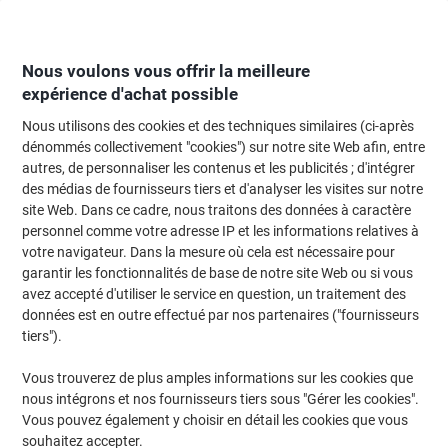
Passer
Passer
au
à
contenu
la
navigation
Nous voulons vous offrir la meilleure
expérience d'achat possible
Nous utilisons des cookies et des techniques similaires (ci-après
Page d'Accueil
Moteur de recherche d'encre et toner
dénommés collectivement "cookies") sur notre site Web afin, entre
autres, de personnaliser les contenus et les publicités ; d'intégrer
Trouvez rapidement les cartouches d'encre, toners ou
des médias de fournisseurs tiers et d'analyser les visites sur notre
les étiquettes pour votre imprimante.
site Web. Dans ce cadre, nous traitons des données à caractère
personnel comme votre adresse IP et les informations relatives à
votre navigateur. Dans la mesure où cela est nécessaire pour
Sélectionner la marque, la gamme et le modèle
garantir les fonctionnalités de base de notre site Web ou si vous
avez accepté d'utiliser le service en question, un traitement des
HP
données est en outre effectué par nos partenaires ("fournisseurs
tiers").
Laserjet Pro M
Vous trouverez de plus amples informations sur les cookies que
nous intégrons et nos fournisseurs tiers sous "Gérer les cookies".
HP Laserjet Pro M17 W
Vous pouvez également y choisir en détail les cookies que vous
souhaitez accepter.