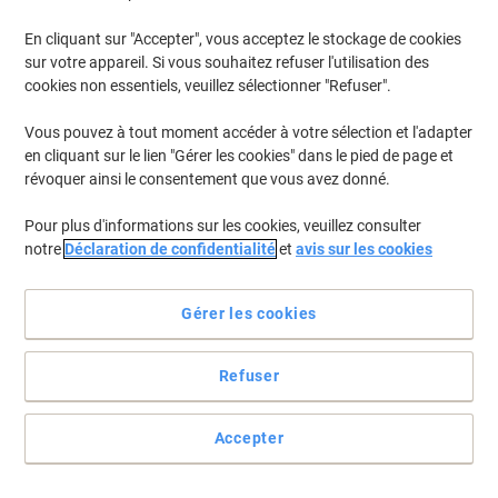
En cliquant sur "Accepter", vous acceptez le stockage de cookies
Pour retrouver les imprimantes listées et/ou les cartouches
précédemment achetées
Se connecter
sur votre appareil. Si vous souhaitez refuser l'utilisation des
cookies non essentiels, veuillez sélectionner "Refuser".
HP Laserjet Pro M17 W Cartouches Toner
(2)
Vous pouvez à tout moment accéder à votre sélection et l'adapter
en cliquant sur le lien "Gérer les cookies" dans le pied de page et
Filtrer par
révoquer ainsi le consentement que vous avez donné.
Cadeau
gratuit
Pour plus d'informations sur les cookies, veuillez consulter
Toner HP 44A D'origine CF244A Noir
notre
Déclaration de confidentialité
et
avis sur les cookies
Achetez Plus,
Dépensez Moins
€63,99
Unité
Gérer les cookies
À partir de 3 Unités
€74,87 TVA incl.
En stock
Livraison 2-3 jours ouvrables
Refuser
Quantité
Accepter
Cadeau
Marque propre
gratuit