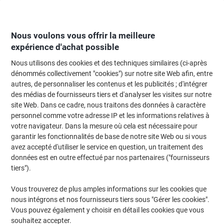
Passer
Passer
au
à
contenu
la
navigation
Nous voulons vous offrir la meilleure
expérience d'achat possible
Nous utilisons des cookies et des techniques similaires (ci-après
Page d'Accueil
Moteur de recherche d'encre et toner
dénommés collectivement "cookies") sur notre site Web afin, entre
autres, de personnaliser les contenus et les publicités ; d'intégrer
Trouvez rapidement les cartouches d'encre, toners ou
des médias de fournisseurs tiers et d'analyser les visites sur notre
les étiquettes pour votre imprimante.
site Web. Dans ce cadre, nous traitons des données à caractère
personnel comme votre adresse IP et les informations relatives à
votre navigateur. Dans la mesure où cela est nécessaire pour
Sélectionner la marque, la gamme et le modèle
garantir les fonctionnalités de base de notre site Web ou si vous
avez accepté d'utiliser le service en question, un traitement des
HP
données est en outre effectué par nos partenaires ("fournisseurs
tiers").
Laserjet Pro P
Vous trouverez de plus amples informations sur les cookies que
nous intégrons et nos fournisseurs tiers sous "Gérer les cookies".
HP Laserjet Pro P 1603
Vous pouvez également y choisir en détail les cookies que vous
souhaitez accepter.