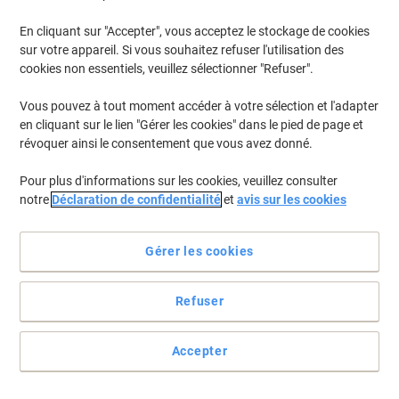
En cliquant sur "Accepter", vous acceptez le stockage de cookies
Pour retrouver les imprimantes listées et/ou les cartouches
précédemment achetées
Se connecter
sur votre appareil. Si vous souhaitez refuser l'utilisation des
cookies non essentiels, veuillez sélectionner "Refuser".
HP Laserjet Pro P 1603 Cartouches Toner
(3)
Vous pouvez à tout moment accéder à votre sélection et l'adapter
en cliquant sur le lien "Gérer les cookies" dans le pied de page et
Filtrer par
révoquer ainsi le consentement que vous avez donné.
Cadeau
Duopack
gratuit
Pour plus d'informations sur les cookies, veuillez consulter
Toner HP 78A D'origine CE278AD Noir
notre
Déclaration de confidentialité
et
avis sur les cookies
Duopack 2 Unités
Achetez Plus,
Dépensez Moins
Gérer les cookies
€204,99
Duopack
À partir de 3 Duopacks
€239,84 TVA incl.
Refuser
En stock
Livraison 1-2 jours ouvrables
Quantité
Accepter
Cadeau