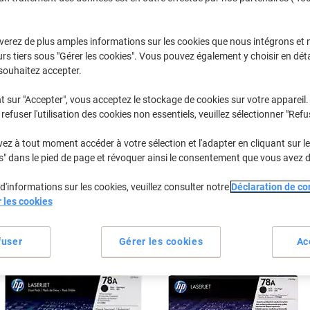
Sélectionner la marque, la gamme et le modèle
verez de plus amples informations sur les cookies que nous intégrons et 
rs tiers sous "Gérer les cookies". Vous pouvez également y choisir en déta
Laserjet Professional P
HP Laserjet Professional P 1600
souhaitez accepter.
t sur "Accepter", vous acceptez le stockage de cookies sur votre appareil.
refuser l'utilisation des cookies non essentiels, veuillez sélectionner "Refu
/ou les cartouches précédemment achetées
Se connecter
z à tout moment accéder à votre sélection et l'adapter en cliquant sur le 
HP Laserjet Professional P 1600 Car
s" dans le pied de page et révoquer ainsi le consentement que vous avez 
d'informations sur les cookies, veuillez consulter notre
Déclaration de con
rier par :
r les cookies
fuser
Gérer les cookies
Ac