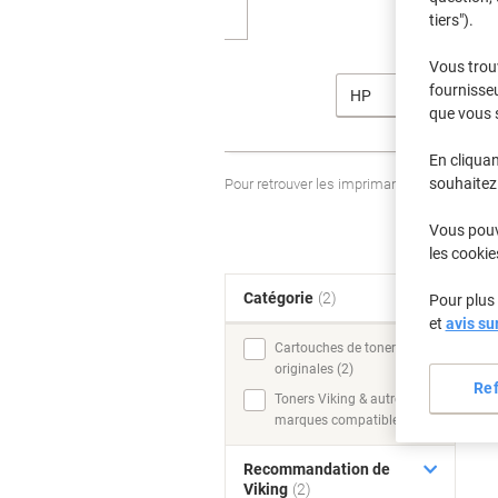
tiers").
Vous trou
fournisseu
HP
que vous 
En cliquan
souhaitez 
Pour retrouver les imprimantes listées et
Vous pouve
les cookie
Catégorie
(2)
Pour plus 
T
et
avis su
Cartouches de toner
originales (2)
Re
Toners Viking & autres
marques compatibles (1)
Recommandation de
Viking
(2)