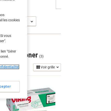
nos
il les cookies
 Si vous
ser".
lien "Gérer
touches Toner
(3)
donné.
fidentialité
Voir grille
cepter