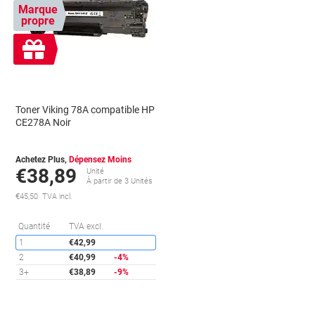
Marque
propre
Cadeau
gratuit
Toner Viking 78A compatible HP
CE278A Noir
Achetez Plus,
Dépensez Moins
€38,89
Unité
À partir de 3 Unités
€45,50 TVA incl.
conomies
Économies
Quantité
TVA excl.
1
€42,99
2
€40,99
-4%
3+
€38,89
-9%