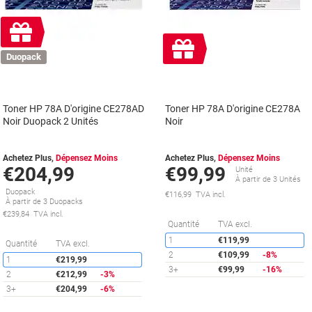
Cadeau
gratuit
Cadeau
Duopack
gratuit
Toner HP 78A D'origine CE278AD
Toner HP 78A D'origine CE278A
Noir Duopack 2 Unités
Noir
Achetez Plus,
Dépensez Moins
Achetez Plus,
Dépensez Moins
€204,99
€99,99
Unité
À partir de 3 Unités
Duopack
€116,99 TVA incl.
À partir de 3 Duopacks
€239,84 TVA incl.
É
Quantité
TVA excl.
1
€119,99
Économies
Quantité
TVA excl.
2
€109,99
-8%
1
€219,99
3+
€99,99
-16%
2
€212,99
-3%
3+
€204,99
-6%