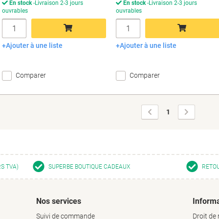
En stock
Livraison 2-3 jours
En stock
Livraison 2-3 jours
ouvrables
ouvrables
Quantité
Quantité
Ajouter à une liste
Ajouter à une liste
Ajouter au panier
Ajouter au panier
Comparer
Comparer
Page
Page
1
précédente
suivante
RS TVA)
SUPERBE BOUTIQUE CADEAUX
RETOU
Nos services
Informa
Suivi de commande
Droit de 