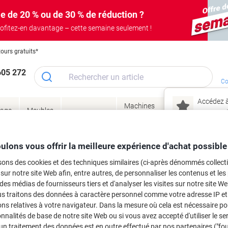
e de 20 % ou de 30 % de réduction ?
ofitez-en davantage – cette semaine seulement !
tours gratuits*
605 272
Co
Accédez à
Machines
Papie
lage
Meubles
Encres
– connec
Réunion &
de bureau
enve
de
&
présentation
&
&
ité
bureau
toner
technologie
emba
Mon
ulons vous offrir la meilleure expérience d'achat possible
Nouveau chez Vik
 et toner
sons des cookies et des techniques similaires (ci-après dénommés collec
ma
 sur notre site Web afin, entre autres, de personnaliser les contenus et les p
es cartouches d'encre, toners ou les
 des médias de fournisseurs tiers et d'analyser les visites sur notre site W
us traitons des données à caractère personnel comme votre adresse IP et 
ns relatives à votre navigateur. Dans la mesure où cela est nécessaire po
onnalités de base de notre site Web ou si vous avez accepté d'utiliser le se
un traitement des données est en outre effectué par nos partenaires ("fo