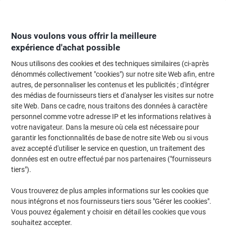
Passer
Passer
au
à
contenu
la
navigation
Nous voulons vous offrir la meilleure
expérience d'achat possible
Nous utilisons des cookies et des techniques similaires (ci-après
Page d'Accueil
Moteur de recherche d'encre et toner
dénommés collectivement "cookies") sur notre site Web afin, entre
autres, de personnaliser les contenus et les publicités ; d'intégrer
Trouvez rapidement les cartouches d'encre, toners ou
des médias de fournisseurs tiers et d'analyser les visites sur notre
les étiquettes pour votre imprimante.
site Web. Dans ce cadre, nous traitons des données à caractère
personnel comme votre adresse IP et les informations relatives à
votre navigateur. Dans la mesure où cela est nécessaire pour
Sélectionner la marque, la gamme et le modèle
garantir les fonctionnalités de base de notre site Web ou si vous
avez accepté d'utiliser le service en question, un traitement des
HP
données est en outre effectué par nos partenaires ("fournisseurs
tiers").
Officejet
Vous trouverez de plus amples informations sur les cookies que
nous intégrons et nos fournisseurs tiers sous "Gérer les cookies".
HP Officejet 4312
Vous pouvez également y choisir en détail les cookies que vous
souhaitez accepter.