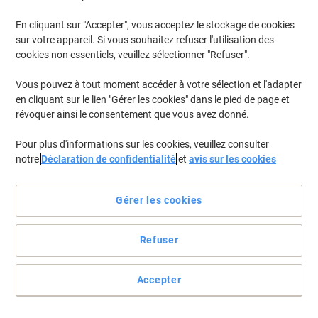
En cliquant sur "Accepter", vous acceptez le stockage de cookies
Pour retrouver les imprimantes listées et/ou les cartouches
précédemment achetées
Se connecter
sur votre appareil. Si vous souhaitez refuser l'utilisation des
cookies non essentiels, veuillez sélectionner "Refuser".
HP Officejet 4312 Cartouches Jet Encre
(4)
Vous pouvez à tout moment accéder à votre sélection et l'adapter
en cliquant sur le lien "Gérer les cookies" dans le pied de page et
Filtrer par
révoquer ainsi le consentement que vous avez donné.
Cadeau
gratuit
Pour plus d'informations sur les cookies, veuillez consulter
Cartouche jet d'encre HP 21 D'origine
notre
Déclaration de confidentialité
et
avis sur les cookies
C9351AE Noir
Achetez Plus,
Dépensez Moins
Gérer les cookies
€24,59
Unité
À partir de 3 Unités
€28,77 TVA incl.
Refuser
En stock
Livraison 2-3 jours ouvrables
Quantité
Accepter
Cadeau
Marque propre