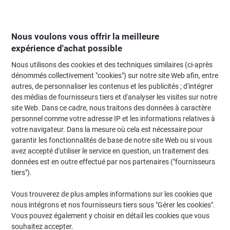
Passer
Passer
au
à
contenu
la
navigation
Nous voulons vous offrir la meilleure
expérience d'achat possible
Nous utilisons des cookies et des techniques similaires (ci-après
Page d'Accueil
Moteur de recherche d'encre et toner
dénommés collectivement "cookies") sur notre site Web afin, entre
autres, de personnaliser les contenus et les publicités ; d'intégrer
Trouvez rapidement les cartouches d'encre, toners ou
des médias de fournisseurs tiers et d'analyser les visites sur notre
les étiquettes pour votre imprimante.
site Web. Dans ce cadre, nous traitons des données à caractère
personnel comme votre adresse IP et les informations relatives à
votre navigateur. Dans la mesure où cela est nécessaire pour
Sélectionner la marque, la gamme et le modèle
garantir les fonctionnalités de base de notre site Web ou si vous
avez accepté d'utiliser le service en question, un traitement des
HP
données est en outre effectué par nos partenaires ("fournisseurs
tiers").
Officejet
Vous trouverez de plus amples informations sur les cookies que
nous intégrons et nos fournisseurs tiers sous "Gérer les cookies".
HP Officejet 4317
Vous pouvez également y choisir en détail les cookies que vous
souhaitez accepter.