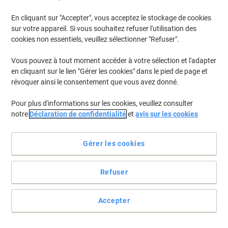
En cliquant sur "Accepter", vous acceptez le stockage de cookies
Pour retrouver les imprimantes listées et/ou les cartouches
précédemment achetées
Se connecter
sur votre appareil. Si vous souhaitez refuser l'utilisation des
cookies non essentiels, veuillez sélectionner "Refuser".
HP Officejet 4317 Cartouches Jet Encre
(4)
Vous pouvez à tout moment accéder à votre sélection et l'adapter
en cliquant sur le lien "Gérer les cookies" dans le pied de page et
Filtrer par
révoquer ainsi le consentement que vous avez donné.
Cadeau
gratuit
Pour plus d'informations sur les cookies, veuillez consulter
Cartouche jet d'encre HP 21 D'origine
notre
Déclaration de confidentialité
et
avis sur les cookies
C9351AE Noir
Achetez Plus,
Dépensez Moins
Gérer les cookies
€24,59
Unité
À partir de 3 Unités
€28,77 TVA incl.
Refuser
En stock
Livraison 2-3 jours ouvrables
Quantité
Accepter
Cadeau
Marque propre