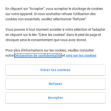
En cliquant sur "Accepter", vous acceptez le stockage de cookies
Pour retrouver les imprimantes listées et/ou les cartouches
précédemment achetées
Se connecter
sur votre appareil. Si vous souhaitez refuser l'utilisation des
cookies non essentiels, veuillez sélectionner "Refuser".
HP Officejet 4634 Cartouches Jet Encre
(15)
Vous pouvez à tout moment accéder à votre sélection et l'adapter
en cliquant sur le lien "Gérer les cookies" dans le pied de page et
Filtrer par
révoquer ainsi le consentement que vous avez donné.
Cadeau
gratuit
Pour plus d'informations sur les cookies, veuillez consulter
Cartouche jet d'encre HP 301 D'origine
notre
Déclaration de confidentialité
et
avis sur les cookies
N9J72AE Noir, cyan, magenta, jaune
Multipack 2 Unités
Gérer les cookies
Achetez Plus,
Dépensez Moins
€46,99
Multipack
À partir de 3 Multipacks
Refuser
€54,98 TVA incl.
En stock
Livraison 1-2 jours ouvrables
Quantité
Accepter