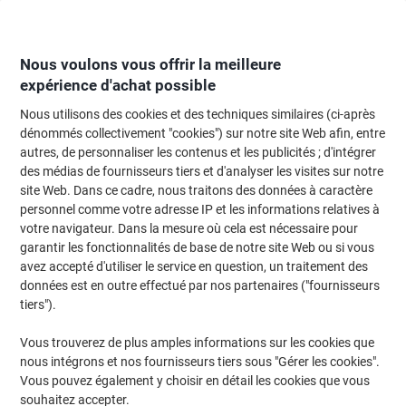
Passer
Passer
au
à
contenu
la
navigation
Nous voulons vous offrir la meilleure
expérience d'achat possible
Nous utilisons des cookies et des techniques similaires (ci-après
Page d'Accueil
Moteur de recherche d'encre et toner
dénommés collectivement "cookies") sur notre site Web afin, entre
autres, de personnaliser les contenus et les publicités ; d'intégrer
Trouvez rapidement les cartouches d'encre, toners ou
des médias de fournisseurs tiers et d'analyser les visites sur notre
les étiquettes pour votre imprimante.
site Web. Dans ce cadre, nous traitons des données à caractère
personnel comme votre adresse IP et les informations relatives à
votre navigateur. Dans la mesure où cela est nécessaire pour
Sélectionner la marque, la gamme et le modèle
garantir les fonctionnalités de base de notre site Web ou si vous
avez accepté d'utiliser le service en question, un traitement des
HP
données est en outre effectué par nos partenaires ("fournisseurs
tiers").
Officejet
Vous trouverez de plus amples informations sur les cookies que
nous intégrons et nos fournisseurs tiers sous "Gérer les cookies".
HP Officejet 4634
Vous pouvez également y choisir en détail les cookies que vous
souhaitez accepter.