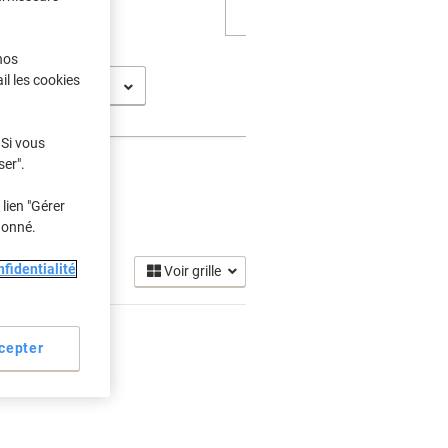
nos
il les cookies
t 5600
 Si vous
ser".
lien "Gérer
re
donné.
(1)
fidentialité
Voir grille
cepter