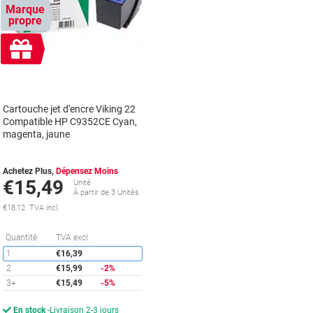
Marque
propre
Cadeau
gratuit
Cartouche jet d'encre Viking 22
Compatible HP C9352CE Cyan,
magenta, jaune
Achetez Plus,
Dépensez Moins
€15,49
Unité
À partir de 3 Unités
€18,12 TVA incl.
Économies
Quantité
TVA excl.
1
€16,39
2
€15,99
-2%
3+
€15,49
-5%
En stock
Livraison 2-3 jours