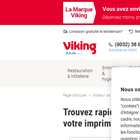
Passer
Passer
Vous avez envi
au
à
contenu
la
Dépensez moins, pr
navigation
Livraison gratuite le lendemain*
Re
(0032) 38 
Assistance client
Entretien
Brico
Restauration
&
&
& hôtellerie
hygiène
sécur
Nous vo
Page d'Accueil
Moteur de recherche d'encre
Nous utili
"cookies")
Trouvez rapidement l
d'intégrer
cadre, no
votre imprimante.
informatio
les foncti
question, 