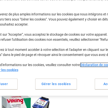
Sélectionner la marque, la gamme et le modèle
verez de plus amples informations sur les cookies que nous intégrons et 
rs tiers sous "Gérer les cookies". Vous pouvez également y choisir en déta
Officejet
HP Officeje
souhaitez accepter.
t sur "Accepter", vous acceptez le stockage de cookies sur votre appareil.
refuser l'utilisation des cookies non essentiels, veuillez sélectionner "Refu
/ou les cartouches précédemment achetées
Se connecter
z à tout moment accéder à votre sélection et l'adapter en cliquant sur le 
HP Officejet 5600 Cartouches Jet Enc
s" dans le pied de page et révoquer ainsi le consentement que vous avez 
d'informations sur les cookies, veuillez consulter notre
Déclaration de con
rier par :
r les cookies
fuser
Gérer les cookies
Ac