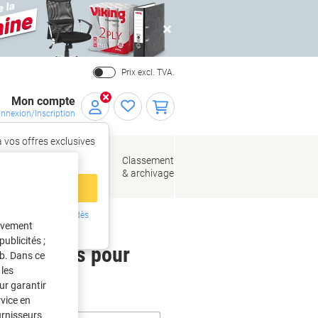
Close
Prix excl. TVA.
Mon compte
nnexion/Inscription
 vos offres exclusives
r,
tez‑vous
loppes
Fournitures
Classement
de bureau
& archivage
llage
 compte
ing ?
Inscrivez-vous dès
tivement
intenant
ublicités ;
 étiquettes pour
eb. Dans ce
les
ur garantir
rvice en
urnisseurs