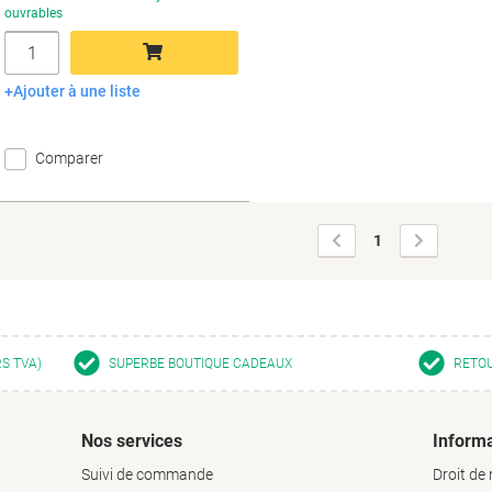
ouvrables
Quantité
Ajouter à une liste
Ajouter au panier
Comparer
Page
Page
1
précédente
suivante
RS TVA)
SUPERBE BOUTIQUE CADEAUX
RETOU
Nos services
Informa
Suivi de commande
Droit de 