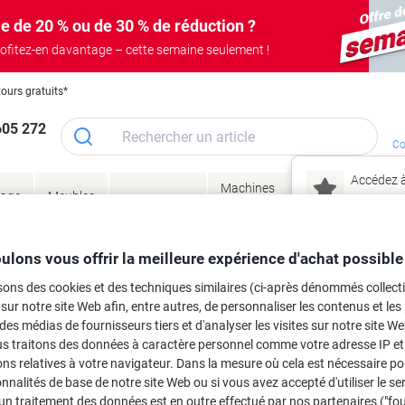
e de 20 % ou de 30 % de réduction ?
ofitez-en davantage – cette semaine seulement !
tours gratuits*
605 272
Co
Accédez à
Machines
Papie
lage
Meubles
Encres
– connec
Réunion &
de bureau
enve
de
&
présentation
&
&
ité
bureau
toner
technologie
emba
Mon
ulons vous offrir la meilleure expérience d'achat possible
Nouveau chez Vik
 et toner
sons des cookies et des techniques similaires (ci-après dénommés collec
ma
 sur notre site Web afin, entre autres, de personnaliser les contenus et les p
es cartouches d'encre, toners ou les
 des médias de fournisseurs tiers et d'analyser les visites sur notre site W
us traitons des données à caractère personnel comme votre adresse IP et 
ns relatives à votre navigateur. Dans la mesure où cela est nécessaire po
onnalités de base de notre site Web ou si vous avez accepté d'utiliser le se
un traitement des données est en outre effectué par nos partenaires ("fo