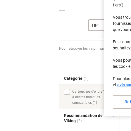
tiers").
Vous trou
fournisseu
HP
que vous 
En cliquan
souhaitez 
Pour retrouver les imprimantes listées et
Vous pouve
les cookie
Catégorie
(1)
Pour plus 
T
et
avis su
Cartouches d'encre Viking
& autres marques
Re
compatibles (1)
Recommandation de
Viking
(2)