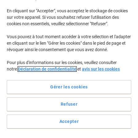
En cliquant sur "Accepter", vous acceptez le stockage de cookies
Pour retrouver les imprimantes listées et/ou les cartouches
précédemment achetées
Se connecter
sur votre appareil. Si vous souhaitez refuser l'utilisation des
cookies non essentiels, veuillez sélectionner "Refuser".
HP Officejet 5744 AIO Cartouches Jet Encre
(16)
Vous pouvez à tout moment accéder à votre sélection et l'adapter
en cliquant sur le lien "Gérer les cookies" dans le pied de page et
Filtrer par
révoquer ainsi le consentement que vous avez donné.
Cadeau
gratuit
Pour plus d'informations sur les cookies, veuillez consulter
Cartouche jet d'encre HP 62 D'origine
notre
Déclaration de confidentialité
et
avis sur les cookies
N9J71AE Noir, cyan, magenta, jaune
Multipack 2 Unités
Gérer les cookies
Achetez Plus,
Dépensez Moins
€46,99
Duopack
À partir de 3 Duopacks
Refuser
€54,98 TVA incl.
En stock
Livraison 2-3 jours ouvrables
Quantité
Accepter