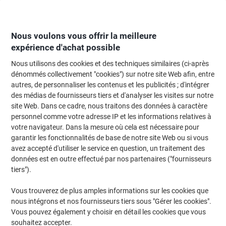
Passer
Passer
au
à
contenu
la
navigation
Nous voulons vous offrir la meilleure
expérience d'achat possible
Nous utilisons des cookies et des techniques similaires (ci-après
Page d'Accueil
Moteur de recherche d'encre et toner
dénommés collectivement "cookies") sur notre site Web afin, entre
autres, de personnaliser les contenus et les publicités ; d'intégrer
Trouvez rapidement les cartouches d'encre, toners ou
des médias de fournisseurs tiers et d'analyser les visites sur notre
les étiquettes pour votre imprimante.
site Web. Dans ce cadre, nous traitons des données à caractère
personnel comme votre adresse IP et les informations relatives à
votre navigateur. Dans la mesure où cela est nécessaire pour
Sélectionner la marque, la gamme et le modèle
garantir les fonctionnalités de base de notre site Web ou si vous
avez accepté d'utiliser le service en question, un traitement des
HP
données est en outre effectué par nos partenaires ("fournisseurs
tiers").
Officejet
Vous trouverez de plus amples informations sur les cookies que
nous intégrons et nos fournisseurs tiers sous "Gérer les cookies".
HP Officejet 5744 AIO
Vous pouvez également y choisir en détail les cookies que vous
souhaitez accepter.