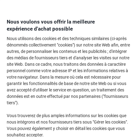
Passer
Passer
au
à
contenu
la
navigation
Nous voulons vous offrir la meilleure
expérience d'achat possible
Nous utilisons des cookies et des techniques similaires (ci-après
Page d'Accueil
Moteur de recherche d'encre et toner
dénommés collectivement "cookies") sur notre site Web afin, entre
autres, de personnaliser les contenus et les publicités ; d'intégrer
Trouvez rapidement les cartouches d'encre, toners ou
des médias de fournisseurs tiers et d'analyser les visites sur notre
les étiquettes pour votre imprimante.
site Web. Dans ce cadre, nous traitons des données à caractère
personnel comme votre adresse IP et les informations relatives à
votre navigateur. Dans la mesure où cela est nécessaire pour
Sélectionner la marque, la gamme et le modèle
garantir les fonctionnalités de base de notre site Web ou si vous
avez accepté d'utiliser le service en question, un traitement des
HP
données est en outre effectué par nos partenaires ("fournisseurs
tiers").
Officejet
Vous trouverez de plus amples informations sur les cookies que
nous intégrons et nos fournisseurs tiers sous "Gérer les cookies".
HP Officejet 6210
Vous pouvez également y choisir en détail les cookies que vous
souhaitez accepter.