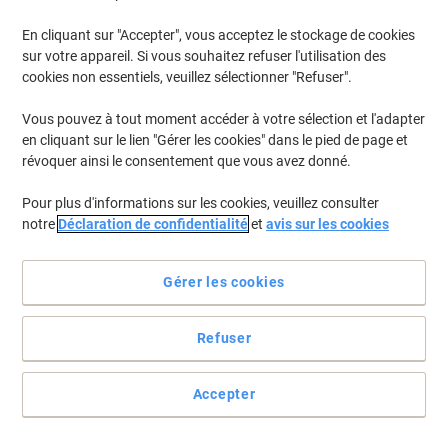
En cliquant sur "Accepter", vous acceptez le stockage de cookies
Pour retrouver les imprimantes listées et/ou les cartouches
précédemment achetées
Se connecter
sur votre appareil. Si vous souhaitez refuser l'utilisation des
cookies non essentiels, veuillez sélectionner "Refuser".
HP Officejet 6210 Cartouches Jet Encre
(1)
Vous pouvez à tout moment accéder à votre sélection et l'adapter
en cliquant sur le lien "Gérer les cookies" dans le pied de page et
Filtrer par
révoquer ainsi le consentement que vous avez donné.
Cadeau
gratuit
Pour plus d'informations sur les cookies, veuillez consulter
Cartouche jet d'encre HP 338 D'origine
notre
Déclaration de confidentialité
et
avis sur les cookies
C8765EE Noir
Achetez Plus,
Dépensez Moins
Gérer les cookies
€44,39
Unité
À partir de 3 Unités
€51,94 TVA incl.
Refuser
En stock
Livraison 2-3 jours ouvrables
Quantité
Accepter
Page
Page
1