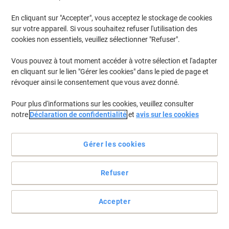
En cliquant sur "Accepter", vous acceptez le stockage de cookies
Pour retrouver les imprimantes listées et/ou les cartouches
précédemment achetées
Se connecter
sur votre appareil. Si vous souhaitez refuser l'utilisation des
cookies non essentiels, veuillez sélectionner "Refuser".
HP Officejet 6950 AIO Cartouches Jet Encre
(18)
Vous pouvez à tout moment accéder à votre sélection et l'adapter
en cliquant sur le lien "Gérer les cookies" dans le pied de page et
Filtrer par
révoquer ainsi le consentement que vous avez donné.
Cadeau
gratuit
Pour plus d'informations sur les cookies, veuillez consulter
Cartouche jet d'encre HP 903XL
notre
Déclaration de confidentialité
et
avis sur les cookies
D'origine T6M15AE Noir
Achetez Plus,
Dépensez Moins
Gérer les cookies
€44,99
Unité
À partir de 3 Unités
€52,64 TVA incl.
Refuser
En stock
Livraison 1-2 jours ouvrables
Quantité
Accepter
Cadeau
Multipack