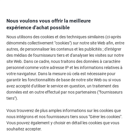
Passer
Passer
au
à
contenu
la
navigation
Nous voulons vous offrir la meilleure
expérience d'achat possible
Nous utilisons des cookies et des techniques similaires (ci-après
Page d'Accueil
Moteur de recherche d'encre et toner
dénommés collectivement "cookies") sur notre site Web afin, entre
autres, de personnaliser les contenus et les publicités ; d'intégrer
Trouvez rapidement les cartouches d'encre, toners ou
des médias de fournisseurs tiers et d'analyser les visites sur notre
les étiquettes pour votre imprimante.
site Web. Dans ce cadre, nous traitons des données à caractère
personnel comme votre adresse IP et les informations relatives à
votre navigateur. Dans la mesure où cela est nécessaire pour
Sélectionner la marque, la gamme et le modèle
garantir les fonctionnalités de base de notre site Web ou si vous
avez accepté d'utiliser le service en question, un traitement des
HP
données est en outre effectué par nos partenaires ("fournisseurs
tiers").
Officejet
Vous trouverez de plus amples informations sur les cookies que
nous intégrons et nos fournisseurs tiers sous "Gérer les cookies".
HP Officejet 6950 AIO
Vous pouvez également y choisir en détail les cookies que vous
souhaitez accepter.