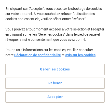
En cliquant sur "Accepter", vous acceptez le stockage de cookies
Pour retrouver les imprimantes listées et/ou les cartouches
précédemment achetées
Se connecter
sur votre appareil. Si vous souhaitez refuser l'utilisation des
cookies non essentiels, veuillez sélectionner "Refuser".
HP Officejet 7218 Cartouches Jet Encre
(2)
Vous pouvez à tout moment accéder à votre sélection et l'adapter
en cliquant sur le lien "Gérer les cookies" dans le pied de page et
Filtrer par
révoquer ainsi le consentement que vous avez donné.
Cadeau
gratuit
Pour plus d'informations sur les cookies, veuillez consulter
Cartouche jet d'encre HP 338 D'origine
notre
Déclaration de confidentialité
et
avis sur les cookies
C8765EE Noir
Achetez Plus,
Dépensez Moins
Gérer les cookies
€44,39
Unité
À partir de 3 Unités
€51,94 TVA incl.
Refuser
En stock
Livraison 2-3 jours ouvrables
Quantité
Accepter
Cadeau
Marque propre
Duopack