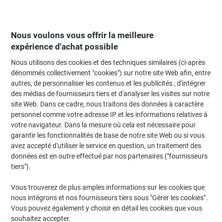
Passer
Passer
au
à
contenu
la
navigation
Nous voulons vous offrir la meilleure
expérience d'achat possible
Nous utilisons des cookies et des techniques similaires (ci-après
Page d'Accueil
Moteur de recherche d'encre et toner
dénommés collectivement "cookies") sur notre site Web afin, entre
autres, de personnaliser les contenus et les publicités ; d'intégrer
Trouvez rapidement les cartouches d'encre, toners ou
des médias de fournisseurs tiers et d'analyser les visites sur notre
les étiquettes pour votre imprimante.
site Web. Dans ce cadre, nous traitons des données à caractère
personnel comme votre adresse IP et les informations relatives à
votre navigateur. Dans la mesure où cela est nécessaire pour
Sélectionner la marque, la gamme et le modèle
garantir les fonctionnalités de base de notre site Web ou si vous
avez accepté d'utiliser le service en question, un traitement des
HP
données est en outre effectué par nos partenaires ("fournisseurs
tiers").
Officejet
Vous trouverez de plus amples informations sur les cookies que
nous intégrons et nos fournisseurs tiers sous "Gérer les cookies".
HP Officejet 7218
Vous pouvez également y choisir en détail les cookies que vous
souhaitez accepter.