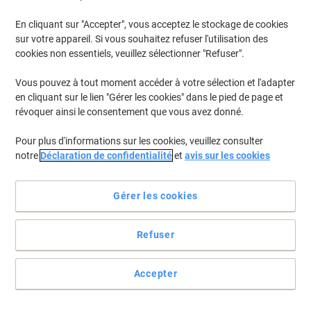
En cliquant sur "Accepter", vous acceptez le stockage de cookies
Pour retrouver les imprimantes listées et/ou les cartouches
précédemment achetées
Se connecter
sur votre appareil. Si vous souhaitez refuser l'utilisation des
cookies non essentiels, veuillez sélectionner "Refuser".
HP Officejet J 5504 Cartouches Jet Encre
(4)
Vous pouvez à tout moment accéder à votre sélection et l'adapter
en cliquant sur le lien "Gérer les cookies" dans le pied de page et
Filtrer par
révoquer ainsi le consentement que vous avez donné.
Cadeau
gratuit
Pour plus d'informations sur les cookies, veuillez consulter
Cartouche jet d'encre HP 21 D'origine
notre
Déclaration de confidentialité
et
avis sur les cookies
C9351AE Noir
Achetez Plus,
Dépensez Moins
Gérer les cookies
€24,59
Unité
À partir de 3 Unités
€28,77 TVA incl.
Refuser
En stock
Livraison 2-3 jours ouvrables
Quantité
Accepter
Cadeau
Marque propre