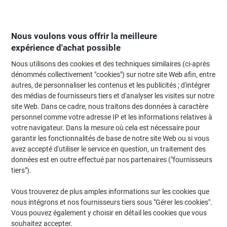
Passer
Passer
au
à
contenu
la
navigation
Nous voulons vous offrir la meilleure
expérience d'achat possible
Nous utilisons des cookies et des techniques similaires (ci-après
Page d'Accueil
Moteur de recherche d'encre et toner
dénommés collectivement "cookies") sur notre site Web afin, entre
autres, de personnaliser les contenus et les publicités ; d'intégrer
Trouvez rapidement les cartouches d'encre, toners ou
des médias de fournisseurs tiers et d'analyser les visites sur notre
les étiquettes pour votre imprimante.
site Web. Dans ce cadre, nous traitons des données à caractère
personnel comme votre adresse IP et les informations relatives à
votre navigateur. Dans la mesure où cela est nécessaire pour
Sélectionner la marque, la gamme et le modèle
garantir les fonctionnalités de base de notre site Web ou si vous
avez accepté d'utiliser le service en question, un traitement des
HP
données est en outre effectué par nos partenaires ("fournisseurs
tiers").
Officejet J
Vous trouverez de plus amples informations sur les cookies que
nous intégrons et nos fournisseurs tiers sous "Gérer les cookies".
HP Officejet J 5504
Vous pouvez également y choisir en détail les cookies que vous
souhaitez accepter.