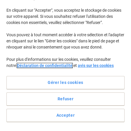
En cliquant sur "Accepter", vous acceptez le stockage de cookies
Pour retrouver les imprimantes listées et/ou les cartouches
précédemment achetées
Se connecter
sur votre appareil. Si vous souhaitez refuser l'utilisation des
cookies non essentiels, veuillez sélectionner "Refuser".
HP OfficeJet Pro 6230 E-Printer Cartouches Jet Encre
(8)
Vous pouvez à tout moment accéder à votre sélection et l'adapter
en cliquant sur le lien "Gérer les cookies" dans le pied de page et
Filtrer par
révoquer ainsi le consentement que vous avez donné.
Cadeau
Multipack
gratuit
Pour plus d'informations sur les cookies, veuillez consulter
Cartouche jet d'encre HP 934/5 D'origine
notre
Déclaration de confidentialité
et
avis sur les cookies
6ZC72AE Noir, cyan, magenta, jaune
Multipack 4 Unités
Gérer les cookies
Achetez Plus,
Dépensez Moins
€74,99
Multipack
À partir de 3 Multipacks
Refuser
€87,74 TVA incl.
En stock
Livraison 2-3 jours ouvrables
Quantité
Accepter