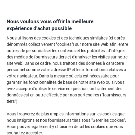
Passer
Passer
au
à
contenu
la
navigation
Nous voulons vous offrir la meilleure
expérience d'achat possible
Nous utilisons des cookies et des techniques similaires (ci-après
Page d'Accueil
Moteur de recherche d'encre et toner
dénommés collectivement "cookies") sur notre site Web afin, entre
autres, de personnaliser les contenus et les publicités ; d'intégrer
Trouvez rapidement les cartouches d'encre, toners ou
des médias de fournisseurs tiers et d'analyser les visites sur notre
les étiquettes pour votre imprimante.
site Web. Dans ce cadre, nous traitons des données à caractère
personnel comme votre adresse IP et les informations relatives à
votre navigateur. Dans la mesure où cela est nécessaire pour
Sélectionner la marque, la gamme et le modèle
garantir les fonctionnalités de base de notre site Web ou si vous
avez accepté d'utiliser le service en question, un traitement des
HP
données est en outre effectué par nos partenaires ("fournisseurs
tiers").
Officejet Pro
Vous trouverez de plus amples informations sur les cookies que
nous intégrons et nos fournisseurs tiers sous "Gérer les cookies".
HP OfficeJet Pro 6230 E-Printer
Vous pouvez également y choisir en détail les cookies que vous
souhaitez accepter.