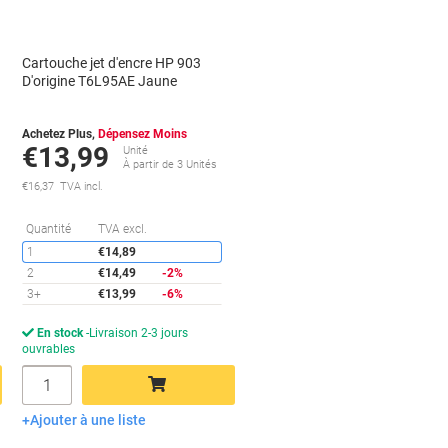
Cartouche jet d'encre HP 903
D'origine T6L95AE Jaune
Achetez Plus,
Dépensez Moins
€13,99
Unité
À partir de 3 Unités
€16,37 TVA incl.
conomies
Économies
Quantité
TVA excl.
1
€14,89
2
€14,49
-2%
3+
€13,99
-6%
En stock
Livraison 2-3 jours
ouvrables
Quantité
Ajouter à une liste
Ajouter au panier