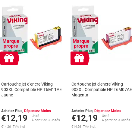
Marque
Marque
propre
propre
Cadeau
Cadeau
gratuit
gratuit
Cartouche jet d'encre Viking
Cartouche jet d'encre Viking
903XL Compatible HP T6M11AE
903XL Compatible HP T6M07AE
Jaune
Magenta
Achetez Plus,
Dépensez Moins
Achetez Plus,
Dépensez Moins
€12,19
€12,19
Unité
Unité
À partir de 3 Unités
À partir de 3 Unités
€14,26 TVA incl.
€14,26 TVA incl.