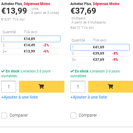
Achetez Plus,
Dépensez Moins
Achetez Plus,
Dépensez Moins
€13,99
€37,69
Unité
À partir de 3 Unités
Multipack
€16,37 TVA incl.
À partir de 3 Multipacks
€44,10 TVA incl.
Économies
Quantité
TVA excl.
1
€14,89
É
Quantité
TVA excl.
2
€14,49
-2%
1
€41,69
3+
€13,99
-6%
2
€39,69
-4%
3+
€37,69
-9%
En stock
Livraison 2-3 jours
En stock
Livraison 2-3 jours
ouvrables
ouvrables
Quantité
Quantité
Ajouter à une liste
Ajouter à une liste
Ajouter au panier
Ajouter au panier
Comparer
Comparer