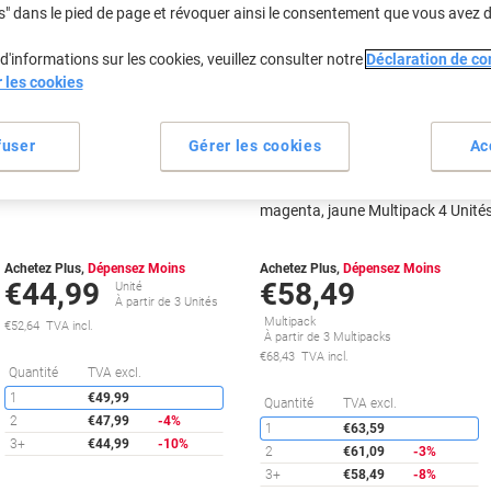
s" dans le pied de page et révoquer ainsi le consentement que vous avez 
Cadeau
d'informations sur les cookies, veuillez consulter notre
Déclaration de con
gratuit
Cadeau
r les cookies
gratuit
Multipack
fuser
Gérer les cookies
Ac
Cartouche jet d'encre HP 903XL
Cartouche jet d’encre HP 903
D'origine T6M15AE Noir
D'origine 6ZC73AE Noir, cyan,
magenta, jaune Multipack 4 Unité
Achetez Plus,
Dépensez Moins
Achetez Plus,
Dépensez Moins
€44,99
€58,49
Unité
À partir de 3 Unités
Multipack
€52,64 TVA incl.
À partir de 3 Multipacks
€68,43 TVA incl.
Économies
Quantité
TVA excl.
1
€49,99
É
Quantité
TVA excl.
2
€47,99
-4%
1
€63,59
3+
€44,99
-10%
2
€61,09
-3%
3+
€58,49
-8%