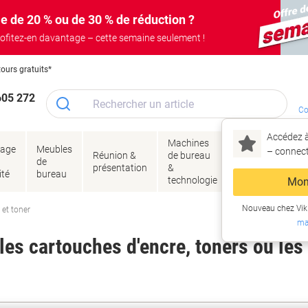
e de 20 % ou de 30 % de réduction ?
ofitez-en davantage – cette semaine seulement !
tours gratuits*
605 272
Co
Accédez à
Machines
Papie
lage
Meubles
Encres
– connec
Réunion &
de bureau
enve
de
&
présentation
&
&
ité
bureau
toner
technologie
emba
Mon
Nouveau chez Vik
 et toner
ma
es cartouches d'encre, toners ou les