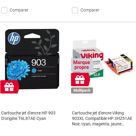
Comparer
Comparer
Marque
propre
Cadeau
gratuit
Cadeau
gratuit
Multipack
Cartouche jet d'encre HP 903
Cartouche jet d'encre Viking
D'origine T6L87AE Cyan
903XL Compatible HP 3HZ51AE
Noir, cyan, magenta, jaune
Multipack 4 Unités