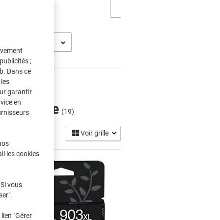
t Pro 6860 AIO
tivement
ublicités ;
eb. Dans ce
les
ur garantir
rvice en
 Jet Encre
(19)
urnisseurs
Voir grille
nos
il les cookies
 Si vous
ser".
lien "Gérer