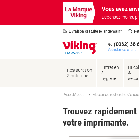
Passer
Passer
Vous avez envi
au
à
contenu
la
Dépensez moins, pr
navigation
Livraison gratuite le lendemain*
Re
(0032) 38 
Assistance client
Entretien
Brico
Restauration
&
&
& hôtellerie
hygiène
sécur
Page d'Accueil
Moteur de recherche d'encre
Trouvez rapidement l
votre imprimante.