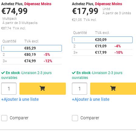
Achetez Plus,
Dépensez Moins
Achetez Plus,
Dépensez Moins
€74,99
€17,99
Unité
À partir de 3 Unités
Multipack
€21,05 TVA incl.
À partir de 3 Multipacks
€87,74 TVA incl.
É
Quantité
TVA excl.
1
€20,09
Économies
Quantité
TVA excl.
2
€19,09
-4%
1
€85,29
3+
€17,99
-10%
2
€80,19
-5%
3+
€74,99
-12%
En stock
Livraison 2-3 jours
En stock
Livraison 2-3 jours
ouvrables
ouvrables
Quantité
Quantité
Ajouter à une liste
Ajouter à une liste
Ajouter au panier
Ajouter au panier
Comparer
Comparer