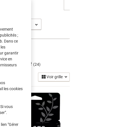
t Pro 7720 WF
tivement
ublicités ;
eb. Dans ce
les
ur garantir
rvice en
Jet Encre
(24)
urnisseurs
Voir grille
nos
il les cookies
 Si vous
ser".
lien "Gérer