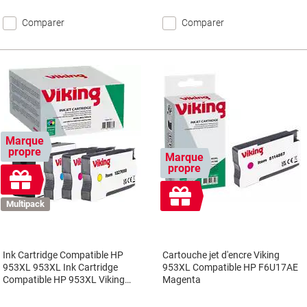
Comparer
Comparer
Marque
propre
Marque
propre
Cadeau
gratuit
Cadeau
Multipack
gratuit
Ink Cartridge Compatible HP
Cartouche jet d'encre Viking
953XL 953XL Ink Cartridge
953XL Compatible HP F6U17AE
Compatible HP 953XL Viking
Magenta
3HZ52AE Noir, cyan, magenta et
jaune Multipack 4 Unités