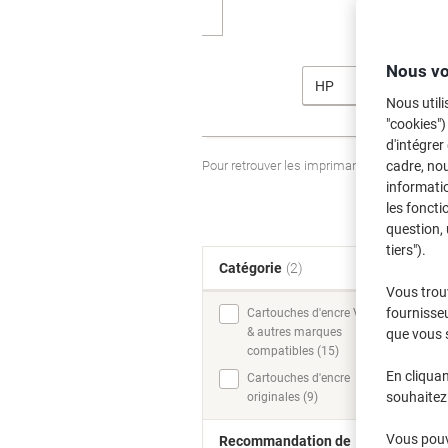
Nous vo
HP
Nous utili
"cookies")
d'intégrer
Pour retrouver les imprimantes listées et
cadre, no
informatio
les foncti
question, 
tiers").
Catégorie
(2)
T
Vous trou
fournisseu
Cartouches d'encre Viking
& autres marques
que vous 
compatibles (15)
En cliquan
Cartouches d'encre
souhaitez 
originales (9)
Vous pouve
Recommandation de