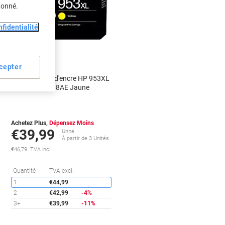
donné.
fidentialité
Cadeau
gratuit
cepter
Cartouche jet d'encre HP 953XL
D'origine F6U18AE Jaune
Achetez Plus,
Dépensez Moins
€39,99
Unité
À partir de 3 Unités
€46,79 TVA incl.
conomies
Économies
Quantité
TVA excl.
1
€44,99
2
€42,99
-4%
3+
€39,99
-11%