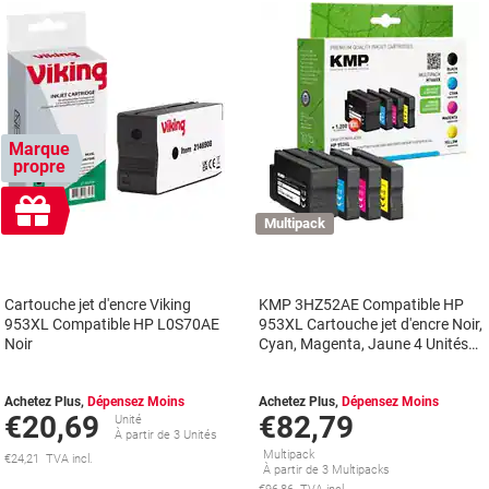
Marque
propre
Cadeau
gratuit
Multipack
Cartouche jet d'encre Viking
KMP 3HZ52AE Compatible HP
953XL Compatible HP L0S70AE
953XL Cartouche jet d'encre Noir,
Noir
Cyan, Magenta, Jaune 4 Unités
Multipack
Achetez Plus,
Dépensez Moins
Achetez Plus,
Dépensez Moins
€20,69
€82,79
Unité
À partir de 3 Unités
Multipack
€24,21 TVA incl.
À partir de 3 Multipacks