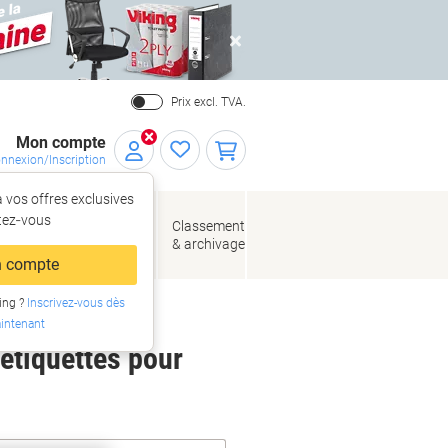
Close
Prix excl. TVA.
Mon compte
nnexion/Inscription
 vos offres exclusives
r,
tez‑vous
loppes
Fournitures
Classement
de bureau
& archivage
llage
 compte
ing ?
Inscrivez-vous dès
intenant
 étiquettes pour