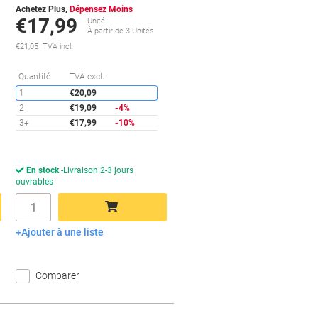
Achetez Plus,
Dépensez Moins
€17,99
Unité
À partir de 3 Unités
€21,05 TVA incl.
conomies
Économies
Quantité
TVA excl.
1
€20,09
2
€19,09
-4%
3+
€17,99
-10%
En stock
Livraison 2-3 jours
ouvrables
Quantité
Ajouter à une liste
Ajouter au panier
Comparer