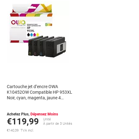
Cartouche jet d’encre OWA
K10452OW Compatible HP 953XL
Noir, cyan, magenta, jaune 4
unités
Achetez Plus,
Dépensez Moins
€119,99
Unité
À partir de 3 Unités
€140,39 TVA incl.