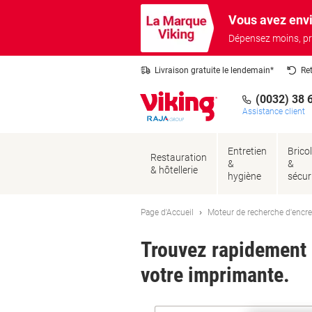
Passer
Passer
Vous avez envi
au
à
contenu
la
Dépensez moins, pr
navigation
Livraison gratuite le lendemain*
Re
(0032) 38 
Assistance client
Entretien
Brico
Restauration
&
&
& hôtellerie
hygiène
sécur
Page d'Accueil
Moteur de recherche d'encre
Trouvez rapidement l
votre imprimante.