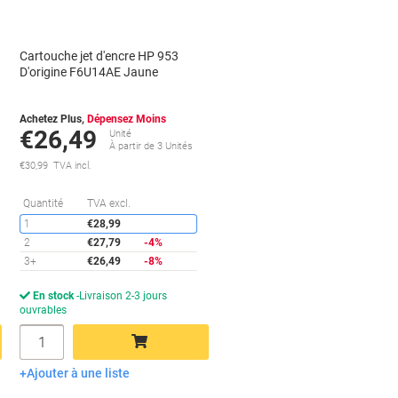
Cartouche jet d'encre HP 953
D'origine F6U14AE Jaune
Achetez Plus,
Dépensez Moins
€26,49
Unité
À partir de 3 Unités
€30,99 TVA incl.
conomies
Économies
Quantité
TVA excl.
1
€28,99
2
€27,79
-4%
3+
€26,49
-8%
En stock
Livraison 2-3 jours
ouvrables
Quantité
Ajouter à une liste
Ajouter au panier