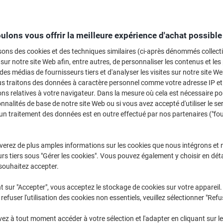
Sélectionner la marque, la gamme et le modèle
ulons vous offrir la meilleure expérience d'achat possible
Officejet Pro
HP Officeje
sons des cookies et des techniques similaires (ci-après dénommés collec
 sur notre site Web afin, entre autres, de personnaliser les contenus et les p
 des médias de fournisseurs tiers et d'analyser les visites sur notre site W
/ou les cartouches précédemment achetées
us traitons des données à caractère personnel comme votre adresse IP et 
Se connecter
ns relatives à votre navigateur. Dans la mesure où cela est nécessaire po
onnalités de base de notre site Web ou si vous avez accepté d'utiliser le se
HP Officejet Pro 7720 WF Cartouches 
un traitement des données est en outre effectué par nos partenaires ("fo
rier par :
verez de plus amples informations sur les cookies que nous intégrons et 
rs tiers sous "Gérer les cookies". Vous pouvez également y choisir en déta
souhaitez accepter.
t sur "Accepter", vous acceptez le stockage de cookies sur votre appareil.
refuser l'utilisation des cookies non essentiels, veuillez sélectionner "Refu
z à tout moment accéder à votre sélection et l'adapter en cliquant sur le 