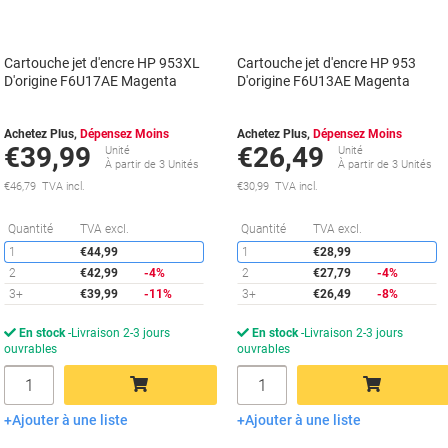
Cartouche jet d'encre HP 953XL
Cartouche jet d'encre HP 953
D'origine F6U17AE Magenta
D'origine F6U13AE Magenta
Achetez Plus,
Dépensez Moins
Achetez Plus,
Dépensez Moins
€39,99
€26,49
Unité
Unité
À partir de 3 Unités
À partir de 3 Unités
€46,79 TVA incl.
€30,99 TVA incl.
Économies
É
Quantité
TVA excl.
Quantité
TVA excl.
1
€44,99
1
€28,99
2
€42,99
-4%
2
€27,79
-4%
3+
€39,99
-11%
3+
€26,49
-8%
En stock
Livraison 2-3 jours
En stock
Livraison 2-3 jours
ouvrables
ouvrables
Quantité
Quantité
Ajouter à une liste
Ajouter à une liste
Ajouter au panier
Ajouter au panier