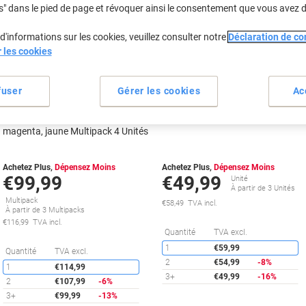
s" dans le pied de page et révoquer ainsi le consentement que vous avez 
Cadeau
d'informations sur les cookies, veuillez consulter notre
Déclaration de con
gratuit
Cadeau
r les cookies
Multipack
gratuit
fuser
Gérer les cookies
Ac
Cartouche jet d'encre HP 953
Cartouche jet d'encre HP 953XL
D'origine 6ZC69AE Noir, cyan,
D'origine L0S70AE Noir
magenta, jaune Multipack 4 Unités
Achetez Plus,
Dépensez Moins
Achetez Plus,
Dépensez Moins
€99,99
€49,99
Unité
À partir de 3 Unités
Multipack
€58,49 TVA incl.
À partir de 3 Multipacks
€116,99 TVA incl.
É
Quantité
TVA excl.
1
€59,99
Économies
Quantité
TVA excl.
2
€54,99
-8%
1
€114,99
3+
€49,99
-16%
2
€107,99
-6%
3+
€99,99
-13%