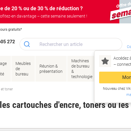
e de 20 % ou de 30 % de réduction ?
ofitez-en davantage – cette semaine seulement !
tours gratuits*
605 272
Co
Accédez à
Machines
Papie
lage
Meubles
Encres
– connec
Réunion &
de bureau
enve
de
&
présentation
&
&
ité
bureau
toner
technologie
emba
Mon
Nouveau chez Vik
 et toner
ma
es cartouches d'encre, toners ou les