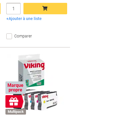
Quantité
Ajouter à une liste
Ajouter au panier
Comparer
Marque
propre
Cadeau
gratuit
Multipack