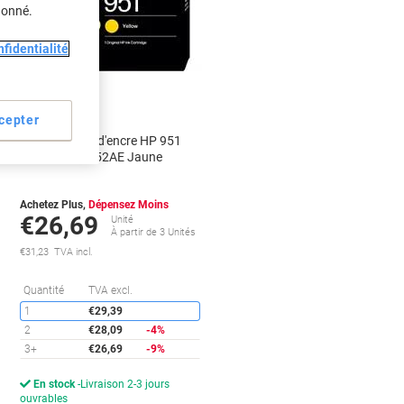
donné.
fidentialité
Cadeau
gratuit
cepter
Cartouche jet d'encre HP 951
D'origine CN052AE Jaune
Achetez Plus,
Dépensez Moins
€26,69
Unité
À partir de 3 Unités
€31,23 TVA incl.
conomies
Économies
Quantité
TVA excl.
1
€29,39
2
€28,09
-4%
3+
€26,69
-9%
En stock
Livraison 2-3 jours
ouvrables