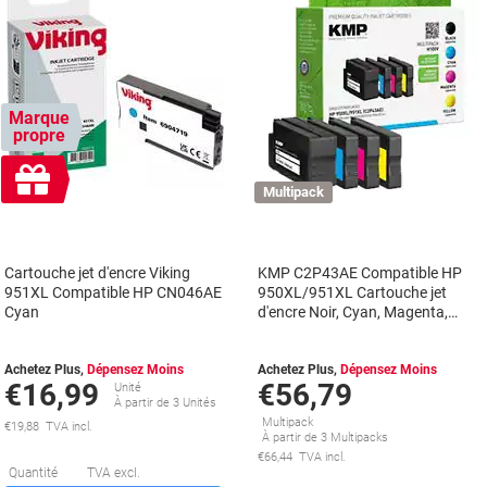
Marque
propre
Cadeau
gratuit
Multipack
Cartouche jet d'encre Viking
KMP C2P43AE Compatible HP
951XL Compatible HP CN046AE
950XL/951XL Cartouche jet
Cyan
d'encre Noir, Cyan, Magenta,
Jaune 4 Unités Multipack
Achetez Plus,
Dépensez Moins
Achetez Plus,
Dépensez Moins
€16,99
€56,79
Unité
À partir de 3 Unités
Multipack
€19,88 TVA incl.
À partir de 3 Multipacks
€66,44 TVA incl.
Économies
Quantité
TVA excl.