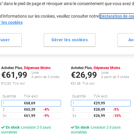
s" dans le pied de page et révoquer ainsi le consentement que vous avez 
d'informations sur les cookies, veuillez consulter notre
Déclaration de con
Cadeau
Cadeau
r les cookies
gratuit
gratuit
fuser
Gérer les cookies
Ac
Cartouche jet d'encre HP D'origine
Cartouche jet d'encre HP 951
950XL CN045AE Noir
D'origine CN050AE Cyan
Achetez Plus,
Dépensez Moins
Achetez Plus,
Dépensez Moins
€61,99
€26,99
Unité
Unité
À partir de 3 Unités
À partir de 3 Unités
€72,53 TVA incl.
€31,58 TVA incl.
Économies
É
Quantité
TVA excl.
Quantité
TVA excl.
1
€68,69
1
€29,99
2
€65,39
-4%
2
€28,49
-5%
3+
€61,99
-9%
3+
€26,99
-10%
En stock
Livraison 2-3 jours
En stock
Livraison 2-3 jours
ouvrables
ouvrables