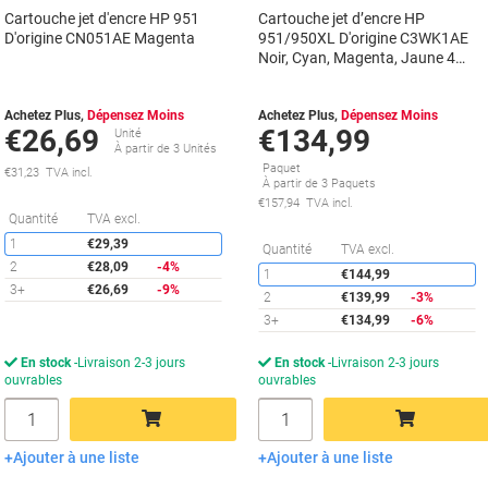
Cartouche jet d'encre HP 951
Cartouche jet d’encre HP
D'origine CN051AE Magenta
951/950XL D'origine C3WK1AE
Noir, Cyan, Magenta, Jaune 4
Unités
Achetez Plus,
Dépensez Moins
Achetez Plus,
Dépensez Moins
€26,69
€134,99
Unité
À partir de 3 Unités
Paquet
€31,23 TVA incl.
À partir de 3 Paquets
€157,94 TVA incl.
Économies
Quantité
TVA excl.
1
€29,39
É
Quantité
TVA excl.
2
€28,09
-4%
1
€144,99
3+
€26,69
-9%
2
€139,99
-3%
3+
€134,99
-6%
En stock
Livraison 2-3 jours
En stock
Livraison 2-3 jours
ouvrables
ouvrables
Quantité
Quantité
Ajouter à une liste
Ajouter à une liste
Ajouter au panier
Ajouter au panier