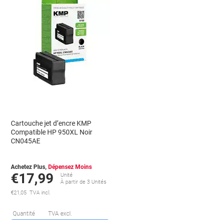
Cartouche jet d’encre KMP
Compatible HP 950XL Noir
CN045AE
Achetez Plus,
Dépensez Moins
€17,99
Unité
À partir de 3 Unités
€21,05 TVA incl.
Économies
Quantité
TVA excl.