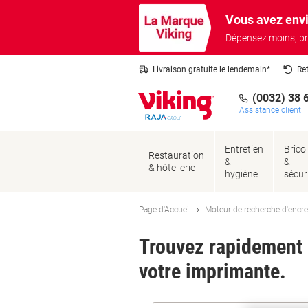
Passer
Passer
Vous avez envi
au
à
contenu
la
Dépensez moins, pr
navigation
Livraison gratuite le lendemain*
Re
(0032) 38 
Assistance client
Entretien
Brico
Restauration
&
&
& hôtellerie
hygiène
sécur
Page d'Accueil
Moteur de recherche d'encre
Trouvez rapidement l
votre imprimante.