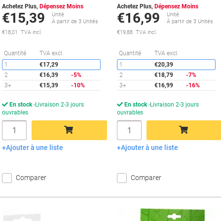
Achetez Plus,
Dépensez Moins
Achetez Plus,
Dépensez Moins
€15,39
€16,99
Unité
Unité
À partir de 3 Unités
À partir de 3 Unités
€18,01 TVA incl.
€19,88 TVA incl.
Économies
É
Quantité
TVA excl.
Quantité
TVA excl.
1
€17,29
1
€20,39
2
€16,39
-5%
2
€18,79
-7%
3+
€15,39
-10%
3+
€16,99
-16%
En stock
Livraison 2-3 jours
En stock
Livraison 2-3 jours
ouvrables
ouvrables
Quantité
Quantité
Ajouter à une liste
Ajouter à une liste
Ajouter au panier
Ajouter au panier
Comparer
Comparer