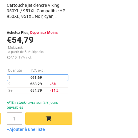
Cartouche jet d'encre Viking
950XL / 951XL Compatible HP
950XL, 951XL Noir, cyan,
magenta, jaune C2P43AE 4 Unités
Achetez Plus,
Dépensez Moins
€54,79
Multipack
À partir de 3 Multipacks
€64,10 TVA incl.
conomies
Économies
Quantité
TVA excl.
1
€61,69
2
€58,29
-5%
3+
€54,79
-11%
En stock
Livraison 2-3 jours
ouvrables
Quantité
Ajouter à une liste
Ajouter au panier