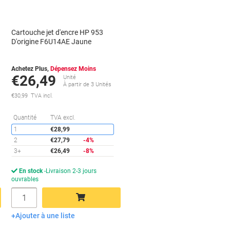
Cartouche jet d'encre HP 953
D'origine F6U14AE Jaune
Achetez Plus,
Dépensez Moins
€26,49
Unité
À partir de 3 Unités
€30,99 TVA incl.
conomies
Économies
Quantité
TVA excl.
1
€28,99
2
€27,79
-4%
3+
€26,49
-8%
En stock
Livraison 2-3 jours
ouvrables
Quantité
Ajouter à une liste
Ajouter au panier