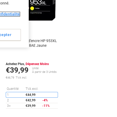
donné.
fidentialité
Cadeau
gratuit
cepter
Cartouche jet d'encre HP 953XL
D'origine F6U18AE Jaune
Achetez Plus,
Dépensez Moins
€39,99
Unité
À partir de 3 Unités
€46,79 TVA incl.
conomies
Économies
Quantité
TVA excl.
1
€44,99
2
€42,99
-4%
3+
€39,99
-11%