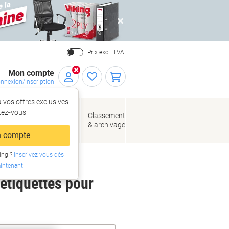
Close
Prix excl. TVA.
Mon compte
nnexion/Inscription
 vos offres exclusives
r,
tez‑vous
loppes
Fournitures
Classement
de bureau
& archivage
llage
 compte
ing ?
Inscrivez-vous dès
intenant
 étiquettes pour