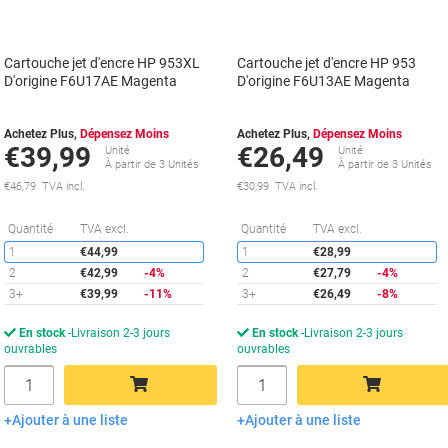
Cartouche jet d'encre HP 953XL
Cartouche jet d'encre HP 953
D'origine F6U17AE Magenta
D'origine F6U13AE Magenta
Achetez Plus,
Dépensez Moins
Achetez Plus,
Dépensez Moins
€39,99
€26,49
Unité
Unité
À partir de 3 Unités
À partir de 3 Unités
€46,79 TVA incl.
€30,99 TVA incl.
Économies
É
Quantité
TVA excl.
Quantité
TVA excl.
1
€44,99
1
€28,99
2
€42,99
-4%
2
€27,79
-4%
3+
€39,99
-11%
3+
€26,49
-8%
En stock
Livraison 2-3 jours
En stock
Livraison 2-3 jours
ouvrables
ouvrables
Quantité
Quantité
Ajouter à une liste
Ajouter à une liste
Ajouter au panier
Ajouter au panier