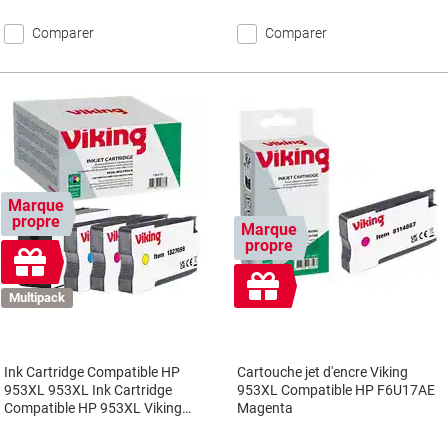
Comparer
Comparer
Marque
propre
Marque
propre
Cadeau
gratuit
Cadeau
Multipack
gratuit
Ink Cartridge Compatible HP
Cartouche jet d'encre Viking
953XL 953XL Ink Cartridge
953XL Compatible HP F6U17AE
Compatible HP 953XL Viking
Magenta
3HZ52AE Noir, cyan, magenta et
jaune Multipack 4 Unités