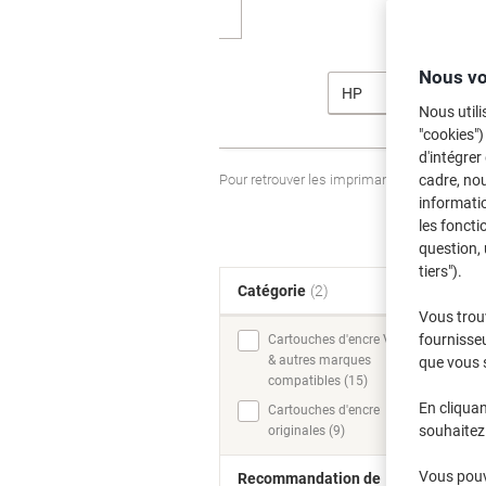
Nous vo
HP
Nous utili
"cookies")
d'intégrer
Pour retrouver les imprimantes listées et
cadre, no
informatio
les foncti
question, 
tiers").
Catégorie
(2)
T
Vous trou
fournisseu
Cartouches d'encre Viking
& autres marques
que vous 
compatibles (15)
En cliquan
Cartouches d'encre
souhaitez 
originales (9)
Vous pouve
Recommandation de