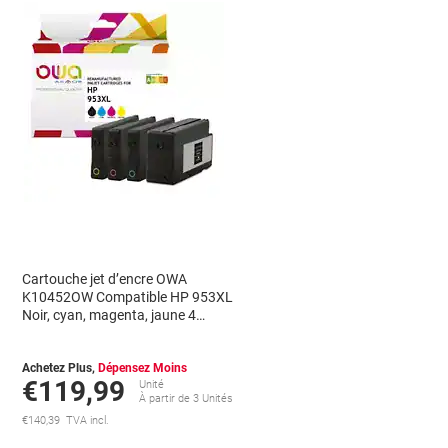
Cartouche jet d’encre OWA
K10452OW Compatible HP 953XL
Noir, cyan, magenta, jaune 4
unités
Achetez Plus,
Dépensez Moins
€119,99
Unité
À partir de 3 Unités
€140,39 TVA incl.