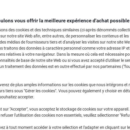
Sélectionner la marque, la gamme et le modèle
ulons vous offrir la meilleure expérience d'achat possible
Officejet Pro
HP Officeje
sons des cookies et des techniques similaires (ci-après dénommés collec
 sur notre site Web afin, entre autres, de personnaliser les contenus et les p
 des médias de fournisseurs tiers et d'analyser les visites sur notre site W
/ou les cartouches précédemment achetées
us traitons des données à caractère personnel comme votre adresse IP et 
Se connecter
ns relatives à votre navigateur. Dans la mesure où cela est nécessaire po
onnalités de base de notre site Web ou si vous avez accepté d'utiliser le se
HP Officejet Pro 8717 Cartouches Jet
un traitement des données est en outre effectué par nos partenaires ("fo
rier par :
verez de plus amples informations sur les cookies que nous intégrons et 
rs tiers sous "Gérer les cookies". Vous pouvez également y choisir en déta
souhaitez accepter.
t sur "Accepter", vous acceptez le stockage de cookies sur votre appareil.
refuser l'utilisation des cookies non essentiels, veuillez sélectionner "Refu
z à tout moment accéder à votre sélection et l'adapter en cliquant sur le 