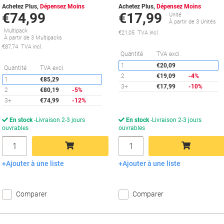
Achetez Plus,
Dépensez Moins
Achetez Plus,
Dépensez Moins
€74,99
€17,99
Unité
À partir de 3 Unités
Multipack
€21,05 TVA incl.
À partir de 3 Multipacks
€87,74 TVA incl.
É
Quantité
TVA excl.
1
€20,09
Économies
Quantité
TVA excl.
2
€19,09
-4%
1
€85,29
3+
€17,99
-10%
2
€80,19
-5%
3+
€74,99
-12%
En stock
Livraison 2-3 jours
En stock
Livraison 2-3 jours
ouvrables
ouvrables
Quantité
Quantité
Ajouter à une liste
Ajouter à une liste
Ajouter au panier
Ajouter au panier
Comparer
Comparer