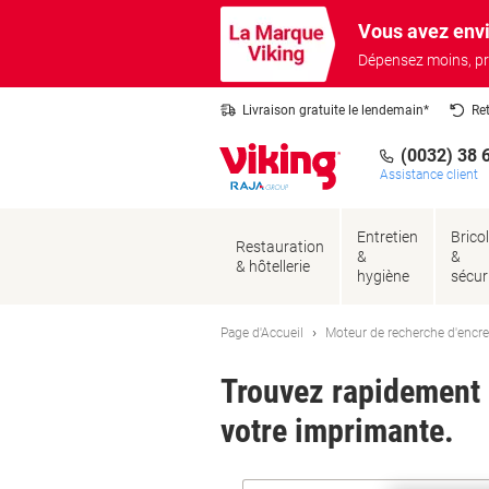
Passer
Passer
Vous avez envi
au
à
contenu
la
Dépensez moins, pr
navigation
Livraison gratuite le lendemain*
Re
(0032) 38 
Assistance client
Entretien
Brico
Restauration
&
&
& hôtellerie
hygiène
sécur
Page d'Accueil
Moteur de recherche d'encre
Trouvez rapidement l
votre imprimante.