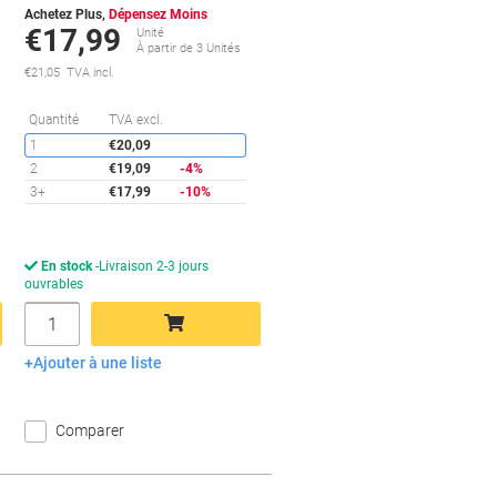
Achetez Plus,
Dépensez Moins
€17,99
Unité
À partir de 3 Unités
€21,05 TVA incl.
conomies
Économies
Quantité
TVA excl.
1
€20,09
2
€19,09
-4%
3+
€17,99
-10%
En stock
Livraison 2-3 jours
ouvrables
Quantité
Ajouter à une liste
Ajouter au panier
Comparer