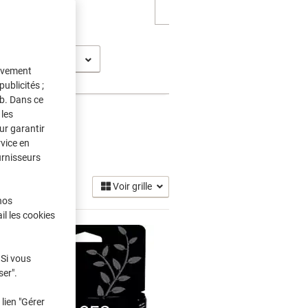
t Pro 8717
tivement
ublicités ;
eb. Dans ce
les
ur garantir
rvice en
 Encre
(24)
urnisseurs
Voir grille
nos
il les cookies
 Si vous
ser".
lien "Gérer