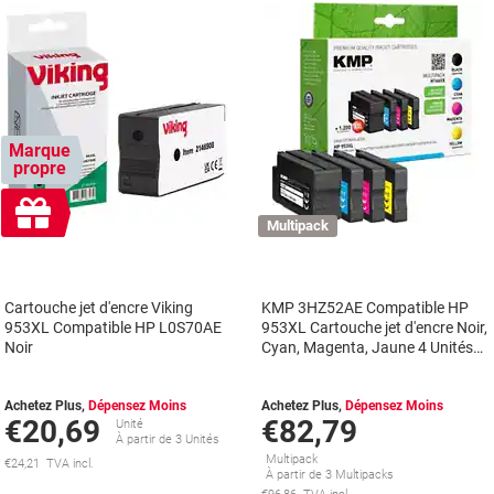
Marque
propre
Cadeau
gratuit
Multipack
Cartouche jet d'encre Viking
KMP 3HZ52AE Compatible HP
953XL Compatible HP L0S70AE
953XL Cartouche jet d'encre Noir,
Noir
Cyan, Magenta, Jaune 4 Unités
Multipack
Achetez Plus,
Dépensez Moins
Achetez Plus,
Dépensez Moins
€20,69
€82,79
Unité
À partir de 3 Unités
Multipack
€24,21 TVA incl.
À partir de 3 Multipacks