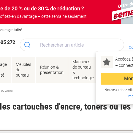
e de 20 % ou de 30 % de réduction ?
ofitez-en davantage – cette semaine seulement !
tours gratuits*
605 272
Co
Accédez à
Machines
Papie
lage
Meubles
Encres
– connec
Réunion &
de bureau
enve
de
&
présentation
&
&
ité
bureau
toner
technologie
emba
Mon
Nouveau chez Vik
 et toner
ma
es cartouches d'encre, toners ou les