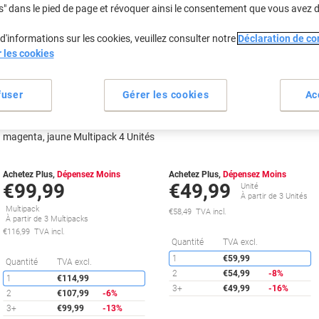
s" dans le pied de page et révoquer ainsi le consentement que vous avez 
Cadeau
d'informations sur les cookies, veuillez consulter notre
Déclaration de con
gratuit
Cadeau
r les cookies
Multipack
gratuit
fuser
Gérer les cookies
Ac
Cartouche jet d'encre HP 953
Cartouche jet d'encre HP 953XL
D'origine 6ZC69AE Noir, cyan,
D'origine L0S70AE Noir
magenta, jaune Multipack 4 Unités
Achetez Plus,
Dépensez Moins
Achetez Plus,
Dépensez Moins
€99,99
€49,99
Unité
À partir de 3 Unités
Multipack
€58,49 TVA incl.
À partir de 3 Multipacks
€116,99 TVA incl.
É
Quantité
TVA excl.
1
€59,99
Économies
Quantité
TVA excl.
2
€54,99
-8%
1
€114,99
3+
€49,99
-16%
2
€107,99
-6%
3+
€99,99
-13%