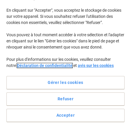
En cliquant sur "Accepter", vous acceptez le stockage de cookies
Pour retrouver les imprimantes listées et/ou les cartouches
précédemment achetées
Se connecter
sur votre appareil. Si vous souhaitez refuser l'utilisation des
cookies non essentiels, veuillez sélectionner "Refuser".
HP Officejet Pro 9010 E Cartouches Jet Encre
(17)
Vous pouvez à tout moment accéder à votre sélection et l'adapter
en cliquant sur le lien "Gérer les cookies" dans le pied de page et
Filtrer par
révoquer ainsi le consentement que vous avez donné.
Cadeau
gratuit
Pour plus d'informations sur les cookies, veuillez consulter
Cartouche jet d'encre HP 963XL
notre
Déclaration de confidentialité
et
avis sur les cookies
D'origine 3JA30AE Noir
Achetez Plus,
Dépensez Moins
Gérer les cookies
€49,99
Unité
À partir de 3 Unités
€58,49 TVA incl.
Refuser
En stock
Livraison 2-3 jours ouvrables
Quantité
Accepter
Cadeau