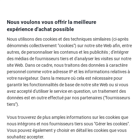
Passer
Passer
au
à
contenu
la
navigation
Nous voulons vous offrir la meilleure
expérience d'achat possible
Nous utilisons des cookies et des techniques similaires (ci-après
Page d'Accueil
Moteur de recherche d'encre et toner
dénommés collectivement "cookies") sur notre site Web afin, entre
autres, de personnaliser les contenus et les publicités ; d'intégrer
Trouvez rapidement les cartouches d'encre, toners ou
des médias de fournisseurs tiers et d'analyser les visites sur notre
les étiquettes pour votre imprimante.
site Web. Dans ce cadre, nous traitons des données à caractère
personnel comme votre adresse IP et les informations relatives à
votre navigateur. Dans la mesure où cela est nécessaire pour
Sélectionner la marque, la gamme et le modèle
garantir les fonctionnalités de base de notre site Web ou si vous
avez accepté d'utiliser le service en question, un traitement des
HP
données est en outre effectué par nos partenaires ("fournisseurs
tiers").
Officejet Pro
Vous trouverez de plus amples informations sur les cookies que
nous intégrons et nos fournisseurs tiers sous "Gérer les cookies".
HP Officejet Pro 9010 E
Vous pouvez également y choisir en détail les cookies que vous
souhaitez accepter.