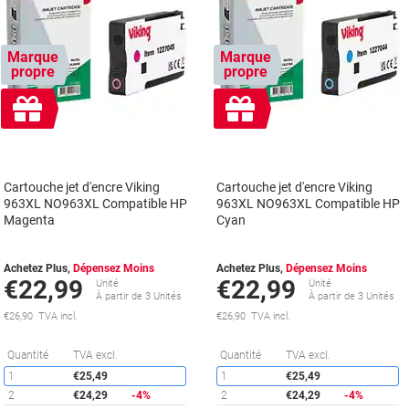
Marque
Marque
propre
propre
Cadeau
Cadeau
gratuit
gratuit
Cartouche jet d'encre Viking
Cartouche jet d'encre Viking
963XL NO963XL Compatible HP
963XL NO963XL Compatible HP
Magenta
Cyan
Achetez Plus,
Dépensez Moins
Achetez Plus,
Dépensez Moins
€22,99
€22,99
Unité
Unité
À partir de 3 Unités
À partir de 3 Unités
€26,90 TVA incl.
€26,90 TVA incl.
Économies
É
Quantité
TVA excl.
Quantité
TVA excl.
1
€25,49
1
€25,49
2
€24,29
-4%
2
€24,29
-4%