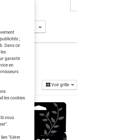
t Pro 9013
tivement
ublicités ;
eb. Dans ce
les
ur garantir
rvice en
 Encre
(17)
urnisseurs
Voir grille
nos
il les cookies
 Si vous
ser".
lien "Gérer