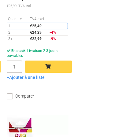
€26,90 TVA incl.
conomies
Économies
Quantité
TVA excl.
1
€25,49
2
€24,29
-4%
3+
€22,99
-9%
En stock
Livraison 2-3 jours
ouvrables
Quantité
Ajouter à une liste
Ajouter au panier
Comparer