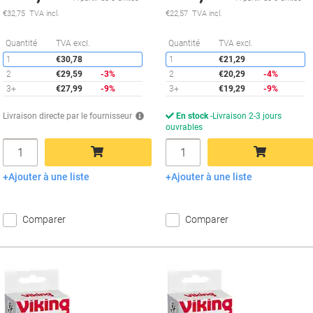
€32,75 TVA incl.
€22,57 TVA incl.
Économies
É
Quantité
TVA excl.
Quantité
TVA excl.
1
€30,78
1
€21,29
2
€29,59
-3%
2
€20,29
-4%
3+
€27,99
-9%
3+
€19,29
-9%
Livraison directe par le fournisseur
En stock
Livraison 2-3 jours
ouvrables
Quantité
Quantité
Ajouter à une liste
Ajouter à une liste
Ajouter au panier
Ajouter au panier
Comparer
Comparer