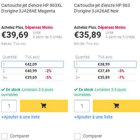
Cartouche jet d'encre HP 963XL
Cartouche jet d'encre HP 963
D'origine 3JA28AE Magenta
D'origine 3JA26AE Noir
Achetez Plus,
Dépensez Moins
Achetez Plus,
Dépensez Moins
€39,69
€35,89
Unité
Unité
À partir de 3 Unités
À partir de 3 Unités
€46,44 TVA incl.
€41,99 TVA incl.
Économies
É
Quantité
TVA excl.
Quantité
TVA excl.
1
€42,09
1
€38,99
2
€40,99
-2%
2
€37,49
-3%
3+
€39,69
-5%
3+
€35,89
-7%
En stock
Livraison 2-3 jours
En stock
Livraison 2-3 jours
ouvrables
ouvrables
Quantité
Quantité
Ajouter à une liste
Ajouter à une liste
Ajouter au panier
Ajouter au panier
Comparer
Comparer