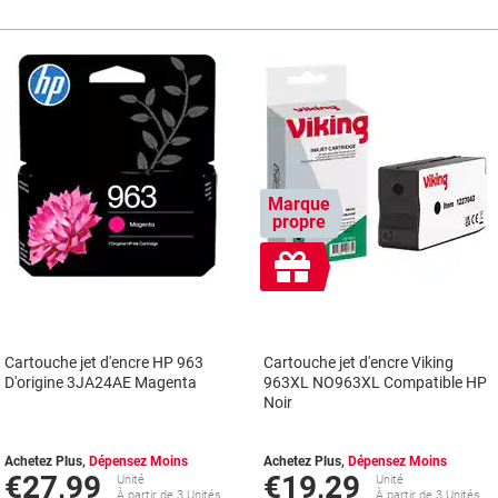
Marque
propre
Cadeau
gratuit
Cartouche jet d'encre HP 963
Cartouche jet d'encre Viking
D'origine 3JA24AE Magenta
963XL NO963XL Compatible HP
Noir
Achetez Plus,
Dépensez Moins
Achetez Plus,
Dépensez Moins
€27,99
€19,29
Unité
Unité
À partir de 3 Unités
À partir de 3 Unités