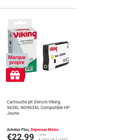
Marque
propre
Cadeau
gratuit
Cartouche jet d'encre Viking
963XL NO963XL Compatible HP
Jaune
Achetez Plus,
Dépensez Moins
€22,99
Unité
À partir de 3 Unités