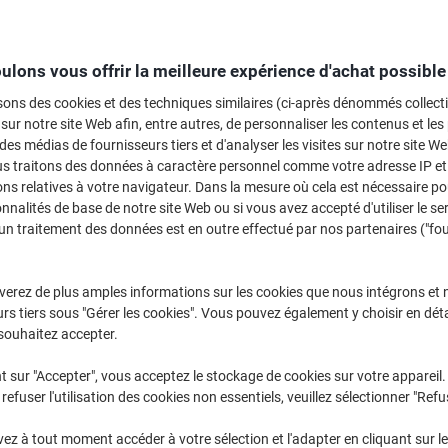
Sélectionner la marque, la gamme et le modèle
ulons vous offrir la meilleure expérience d'achat possible
Officejet Pro
HP Officeje
sons des cookies et des techniques similaires (ci-après dénommés collec
 sur notre site Web afin, entre autres, de personnaliser les contenus et les p
 des médias de fournisseurs tiers et d'analyser les visites sur notre site W
/ou les cartouches précédemment achetées
us traitons des données à caractère personnel comme votre adresse IP et 
Se connecter
ns relatives à votre navigateur. Dans la mesure où cela est nécessaire po
onnalités de base de notre site Web ou si vous avez accepté d'utiliser le se
HP Officejet Pro 9013 Cartouches Jet
un traitement des données est en outre effectué par nos partenaires ("fo
rier par :
verez de plus amples informations sur les cookies que nous intégrons et 
rs tiers sous "Gérer les cookies". Vous pouvez également y choisir en déta
souhaitez accepter.
t sur "Accepter", vous acceptez le stockage de cookies sur votre appareil.
refuser l'utilisation des cookies non essentiels, veuillez sélectionner "Refu
z à tout moment accéder à votre sélection et l'adapter en cliquant sur le 