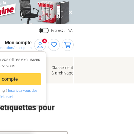
Close
Prix excl. TVA.
Mon compte
nnexion/Inscription
 vos offres exclusives
r,
tez‑vous
loppes
Fournitures
Classement
de bureau
& archivage
llage
 compte
ing ?
Inscrivez-vous dès
intenant
 étiquettes pour