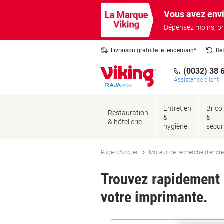
Passer
Passer
Vous avez envi
au
à
contenu
la
Dépensez moins, pr
navigation
Livraison gratuite le lendemain*
Re
(0032) 38 
Assistance client
Entretien
Brico
Restauration
&
&
& hôtellerie
hygiène
sécur
Page d'Accueil
Moteur de recherche d'encre
Trouvez rapidement l
votre imprimante.