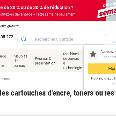
e de 20 % ou de 30 % de réduction ?
ofitez-en davantage – cette semaine seulement !
tours gratuits*
605 272
Co
Accédez à
Machines
Papie
lage
Meubles
Encres
– connec
Réunion &
de bureau
enve
de
&
présentation
&
&
ité
bureau
toner
technologie
emba
Mon
Nouveau chez Vik
 et toner
ma
es cartouches d'encre, toners ou les