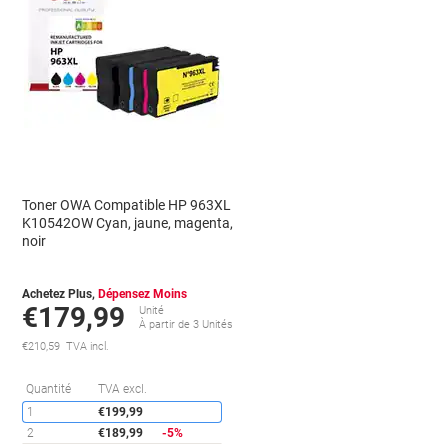
Toner OWA Compatible HP 963XL
K10542OW Cyan, jaune, magenta,
noir
Achetez Plus,
Dépensez Moins
€179,99
Unité
À partir de 3 Unités
€210,59 TVA incl.
conomies
Économies
Quantité
TVA excl.
1
€199,99
2
€189,99
-5%