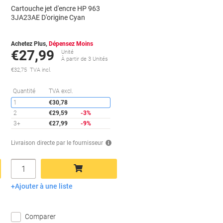
Cartouche jet d'encre HP 963
3JA23AE D'origine Cyan
Achetez Plus,
Dépensez Moins
€27,99
Unité
À partir de 3 Unités
€32,75 TVA incl.
conomies
Économies
Quantité
TVA excl.
1
€30,78
2
€29,59
-3%
3+
€27,99
-9%
Livraison directe par le fournisseur
Quantité
Ajouter à une liste
Ajouter au panier
Comparer