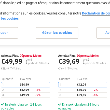
s" dans le pied de page et révoquer ainsi le consentement que vous avez 
d'informations sur les cookies, veuillez consulter notre
Déclaration de con
Cadeau
Cadeau
r les cookies
gratuit
gratuit
fuser
Gérer les cookies
Ac
Cartouche jet d'encre HP 963XL
Cartouche jet d'encre HP 963XL
D'origine 3JA30AE Noir
D'origine 3JA27AE Cyan
Achetez Plus,
Dépensez Moins
Achetez Plus,
Dépensez Moins
€49,99
€39,69
Unité
Unité
À partir de 3 Unités
À partir de 3 Unités
€58,49 TVA incl.
€46,44 TVA incl.
Économies
É
Quantité
TVA excl.
Quantité
TVA excl.
1
€54,99
1
€42,09
2
€52,99
-3%
2
€40,99
-2%
3+
€49,99
-9%
3+
€39,69
-5%
En stock
Livraison 2-3 jours
En stock
Livraison 2-3 jours
ouvrables
ouvrables