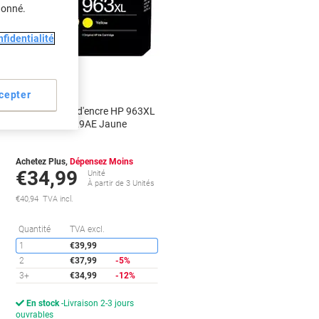
donné.
fidentialité
Cadeau
gratuit
cepter
Cartouche jet d'encre HP 963XL
D'origine 3JA29AE Jaune
Achetez Plus,
Dépensez Moins
€34,99
Unité
À partir de 3 Unités
€40,94 TVA incl.
conomies
Économies
Quantité
TVA excl.
1
€39,99
2
€37,99
-5%
3+
€34,99
-12%
En stock
Livraison 2-3 jours
ouvrables