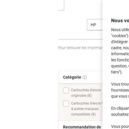
Nous vo
HP
Nous utili
"cookies")
d'intégrer
Pour retrouver les imprimantes listées et
cadre, no
informatio
les foncti
question, 
tiers").
Catégorie
(2)
T
Vous trou
fournisseu
Cartouches d'encre
originales (8)
que vous 
Cartouches d'encre Viking
En cliquan
& autres marques
souhaitez 
compatibles (8)
Vous pouve
Recommandation de