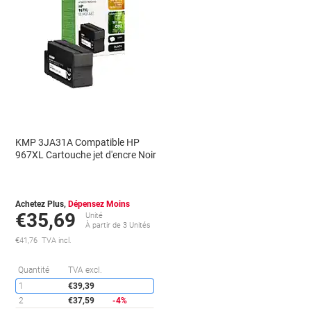
KMP 3JA31A Compatible HP
967XL Cartouche jet d'encre Noir
Achetez Plus,
Dépensez Moins
€35,69
Unité
À partir de 3 Unités
€41,76 TVA incl.
conomies
Économies
Quantité
TVA excl.
1
€39,39
2
€37,59
-4%