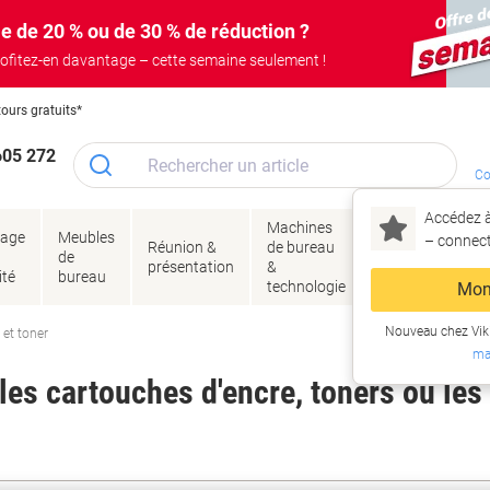
e de 20 % ou de 30 % de réduction ?
ofitez-en davantage – cette semaine seulement !
tours gratuits*
605 272
Co
Accédez à
Machines
Papie
lage
Meubles
Encres
– connec
Réunion &
de bureau
enve
de
&
présentation
&
&
ité
bureau
toner
technologie
emba
Mon
Nouveau chez Vik
 et toner
ma
es cartouches d'encre, toners ou les