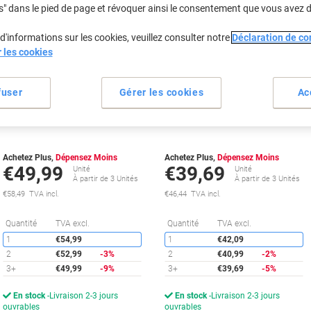
s" dans le pied de page et révoquer ainsi le consentement que vous avez 
d'informations sur les cookies, veuillez consulter notre
Déclaration de con
Cadeau
Cadeau
r les cookies
gratuit
gratuit
fuser
Gérer les cookies
Ac
Cartouche jet d'encre HP 963XL
Cartouche jet d'encre HP 963XL
D'origine 3JA30AE Noir
D'origine 3JA27AE Cyan
Achetez Plus,
Dépensez Moins
Achetez Plus,
Dépensez Moins
€49,99
€39,69
Unité
Unité
À partir de 3 Unités
À partir de 3 Unités
€58,49 TVA incl.
€46,44 TVA incl.
Économies
É
Quantité
TVA excl.
Quantité
TVA excl.
1
€54,99
1
€42,09
2
€52,99
-3%
2
€40,99
-2%
3+
€49,99
-9%
3+
€39,69
-5%
En stock
Livraison 2-3 jours
En stock
Livraison 2-3 jours
ouvrables
ouvrables