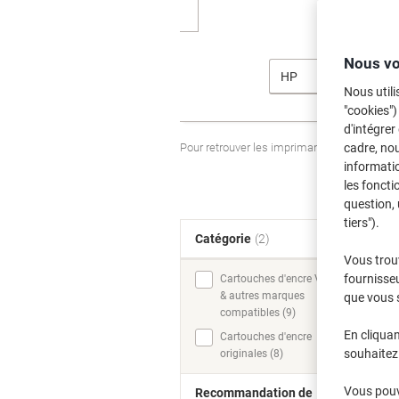
Nous vo
HP
Nous utili
"cookies")
d'intégrer
Pour retrouver les imprimantes listées et
cadre, no
informatio
les foncti
question, 
tiers").
Catégorie
(2)
T
Vous trou
fournisseu
Cartouches d'encre Viking
& autres marques
que vous 
compatibles (9)
En cliquan
Cartouches d'encre
souhaitez 
originales (8)
Vous pouve
Recommandation de