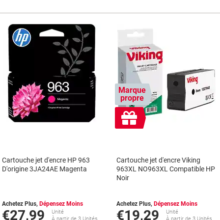
Marque
propre
Cadeau
gratuit
Cartouche jet d'encre HP 963
Cartouche jet d'encre Viking
D'origine 3JA24AE Magenta
963XL NO963XL Compatible HP
Noir
Achetez Plus,
Dépensez Moins
Achetez Plus,
Dépensez Moins
€27,99
€19,29
Unité
Unité
À partir de 3 Unités
À partir de 3 Unités