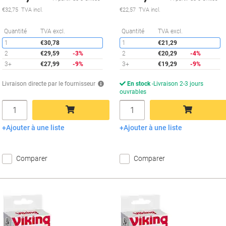
€32,75 TVA incl.
€22,57 TVA incl.
Économies
É
Quantité
TVA excl.
Quantité
TVA excl.
1
€30,78
1
€21,29
2
€29,59
-3%
2
€20,29
-4%
3+
€27,99
-9%
3+
€19,29
-9%
Livraison directe par le fournisseur
En stock
Livraison 2-3 jours
ouvrables
Quantité
Quantité
Ajouter à une liste
Ajouter à une liste
Ajouter au panier
Ajouter au panier
Comparer
Comparer