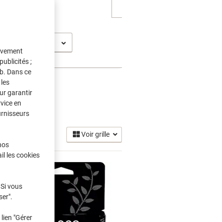
t Pro 9028
tivement
ublicités ;
eb. Dans ce
les
ur garantir
rvice en
 Encre
(18)
urnisseurs
Voir grille
nos
il les cookies
 Si vous
ser".
lien "Gérer