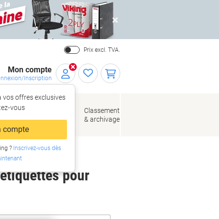
Close
Prix excl. TVA.
Mon compte
nnexion/Inscription
 vos offres exclusives
r,
tez‑vous
loppes
Fournitures
Classement
de bureau
& archivage
llage
 compte
ing ?
Inscrivez-vous dès
intenant
 étiquettes pour