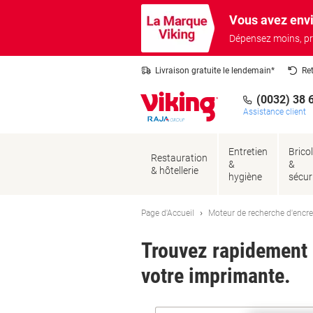
Passer
Passer
Vous avez envi
au
à
contenu
la
Dépensez moins, pr
navigation
Livraison gratuite le lendemain*
Re
(0032) 38 
Assistance client
Entretien
Brico
Restauration
&
&
& hôtellerie
hygiène
sécur
Page d'Accueil
Moteur de recherche d'encre
Trouvez rapidement l
votre imprimante.