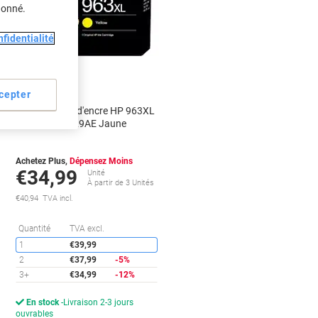
donné.
fidentialité
Cadeau
gratuit
cepter
Cartouche jet d'encre HP 963XL
D'origine 3JA29AE Jaune
Achetez Plus,
Dépensez Moins
€34,99
Unité
À partir de 3 Unités
€40,94 TVA incl.
conomies
Économies
Quantité
TVA excl.
1
€39,99
2
€37,99
-5%
3+
€34,99
-12%
En stock
Livraison 2-3 jours
ouvrables