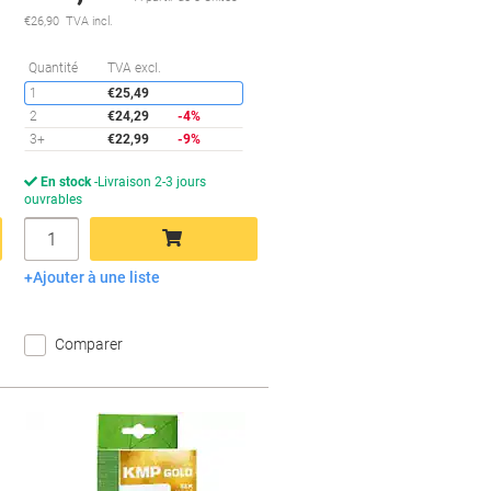
€26,90 TVA incl.
conomies
Économies
Quantité
TVA excl.
1
€25,49
2
€24,29
-4%
3+
€22,99
-9%
En stock
Livraison 2-3 jours
ouvrables
Quantité
Ajouter à une liste
Ajouter au panier
Comparer