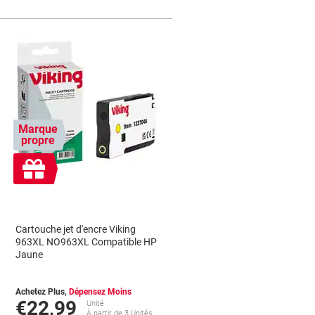
Marque
propre
Cadeau
gratuit
Cartouche jet d'encre Viking
963XL NO963XL Compatible HP
Jaune
Achetez Plus,
Dépensez Moins
€22,99
Unité
À partir de 3 Unités