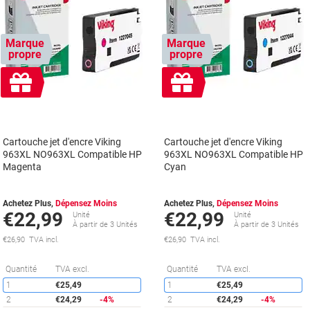
Marque
Marque
propre
propre
Cadeau
Cadeau
gratuit
gratuit
Cartouche jet d'encre Viking
Cartouche jet d'encre Viking
963XL NO963XL Compatible HP
963XL NO963XL Compatible HP
Magenta
Cyan
Achetez Plus,
Dépensez Moins
Achetez Plus,
Dépensez Moins
€22,99
€22,99
Unité
Unité
À partir de 3 Unités
À partir de 3 Unités
€26,90 TVA incl.
€26,90 TVA incl.
Économies
É
Quantité
TVA excl.
Quantité
TVA excl.
1
€25,49
1
€25,49
2
€24,29
-4%
2
€24,29
-4%