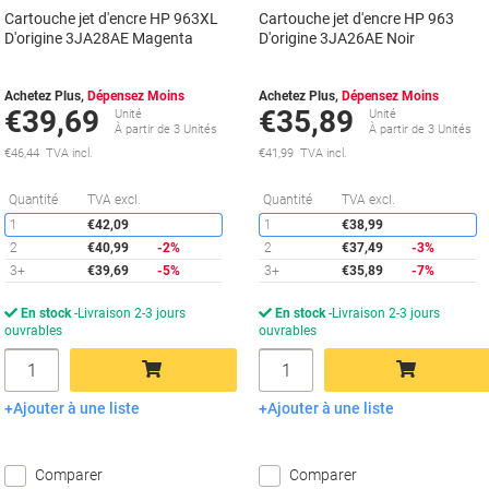
Cartouche jet d'encre HP 963XL
Cartouche jet d'encre HP 963
D'origine 3JA28AE Magenta
D'origine 3JA26AE Noir
Achetez Plus,
Dépensez Moins
Achetez Plus,
Dépensez Moins
€39,69
€35,89
Unité
Unité
À partir de 3 Unités
À partir de 3 Unités
€46,44 TVA incl.
€41,99 TVA incl.
Économies
É
Quantité
TVA excl.
Quantité
TVA excl.
1
€42,09
1
€38,99
2
€40,99
-2%
2
€37,49
-3%
3+
€39,69
-5%
3+
€35,89
-7%
En stock
Livraison 2-3 jours
En stock
Livraison 2-3 jours
ouvrables
ouvrables
Quantité
Quantité
Ajouter à une liste
Ajouter à une liste
Ajouter au panier
Ajouter au panier
Comparer
Comparer