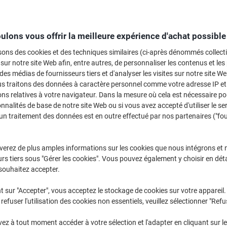
Sélectionner la marque, la gamme et le modèle
ulons vous offrir la meilleure expérience d'achat possible
Officejet Pro
HP Officeje
sons des cookies et des techniques similaires (ci-après dénommés collec
 sur notre site Web afin, entre autres, de personnaliser les contenus et les p
 des médias de fournisseurs tiers et d'analyser les visites sur notre site W
/ou les cartouches précédemment achetées
us traitons des données à caractère personnel comme votre adresse IP et 
Se connecter
ns relatives à votre navigateur. Dans la mesure où cela est nécessaire po
onnalités de base de notre site Web ou si vous avez accepté d'utiliser le se
HP Officejet Pro 9028 Cartouches Jet
un traitement des données est en outre effectué par nos partenaires ("fo
rier par :
verez de plus amples informations sur les cookies que nous intégrons et 
rs tiers sous "Gérer les cookies". Vous pouvez également y choisir en déta
souhaitez accepter.
t sur "Accepter", vous acceptez le stockage de cookies sur votre appareil.
refuser l'utilisation des cookies non essentiels, veuillez sélectionner "Refu
z à tout moment accéder à votre sélection et l'adapter en cliquant sur le 