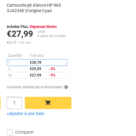
Cartouche jet d'encre HP 963
3JA23AE D'origine Cyan
Achetez Plus,
Dépensez Moins
€27,99
Unité
À partir de 3 Unités
€32,75 TVA incl.
conomies
Économies
Quantité
TVA excl.
1
€30,78
2
€29,59
-3%
3+
€27,99
-9%
Livraison directe par le fournisseur
Quantité
Ajouter à une liste
Ajouter au panier
Comparer