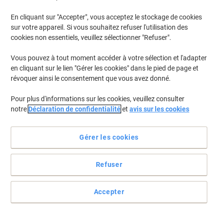
En cliquant sur "Accepter", vous acceptez le stockage de cookies
Pour retrouver les imprimantes listées et/ou les cartouches
précédemment achetées
Se connecter
sur votre appareil. Si vous souhaitez refuser l'utilisation des
cookies non essentiels, veuillez sélectionner "Refuser".
HP Photosmart C 4240 Cartouches Jet Encre
(2)
Vous pouvez à tout moment accéder à votre sélection et l'adapter
en cliquant sur le lien "Gérer les cookies" dans le pied de page et
Filtrer par
révoquer ainsi le consentement que vous avez donné.
Cadeau
Responsable
gratuit
Pour plus d'informations sur les cookies, veuillez consulter
Cartouche jet d'encre HP 350 D'origine
notre
Déclaration de confidentialité
et
avis sur les cookies
CB335EE Noir
Achetez Plus,
Dépensez Moins
Gérer les cookies
€26,69
Unité
À partir de 3 Unités
€31,23 TVA incl.
Refuser
En stock
Livraison 2-3 jours ouvrables
Quantité
Accepter
Cadeau