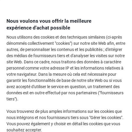
Passer
Passer
au
à
contenu
la
navigation
Nous voulons vous offrir la meilleure
expérience d'achat possible
Nous utilisons des cookies et des techniques similaires (ci-après
Page d'Accueil
Moteur de recherche d'encre et toner
dénommés collectivement "cookies") sur notre site Web afin, entre
autres, de personnaliser les contenus et les publicités ; d'intégrer
Trouvez rapidement les cartouches d'encre, toners ou
des médias de fournisseurs tiers et d'analyser les visites sur notre
les étiquettes pour votre imprimante.
site Web. Dans ce cadre, nous traitons des données à caractère
personnel comme votre adresse IP et les informations relatives à
votre navigateur. Dans la mesure où cela est nécessaire pour
Sélectionner la marque, la gamme et le modèle
garantir les fonctionnalités de base de notre site Web ou si vous
avez accepté d'utiliser le service en question, un traitement des
HP
données est en outre effectué par nos partenaires ("fournisseurs
tiers").
Photosmart C
Vous trouverez de plus amples informations sur les cookies que
nous intégrons et nos fournisseurs tiers sous "Gérer les cookies".
HP Photosmart C 4240
Vous pouvez également y choisir en détail les cookies que vous
souhaitez accepter.