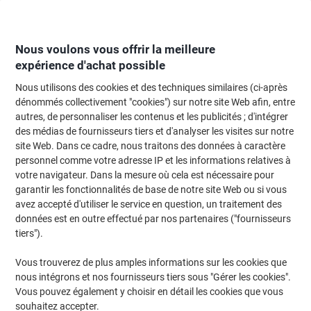
Passer
Passer
au
à
contenu
la
navigation
Nous voulons vous offrir la meilleure
expérience d'achat possible
Nous utilisons des cookies et des techniques similaires (ci-après
Page d'Accueil
Moteur de recherche d'encre et toner
dénommés collectivement "cookies") sur notre site Web afin, entre
autres, de personnaliser les contenus et les publicités ; d'intégrer
Trouvez rapidement les cartouches d'encre, toners ou
des médias de fournisseurs tiers et d'analyser les visites sur notre
les étiquettes pour votre imprimante.
site Web. Dans ce cadre, nous traitons des données à caractère
personnel comme votre adresse IP et les informations relatives à
votre navigateur. Dans la mesure où cela est nécessaire pour
Sélectionner la marque, la gamme et le modèle
garantir les fonctionnalités de base de notre site Web ou si vous
avez accepté d'utiliser le service en question, un traitement des
HP
données est en outre effectué par nos partenaires ("fournisseurs
tiers").
Photosmart C
Vous trouverez de plus amples informations sur les cookies que
nous intégrons et nos fournisseurs tiers sous "Gérer les cookies".
HP Photosmart C 4450
Vous pouvez également y choisir en détail les cookies que vous
souhaitez accepter.