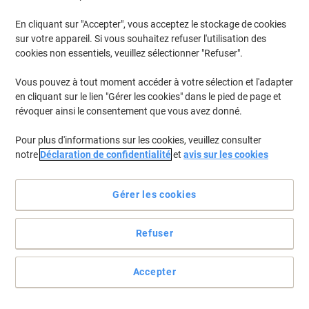
En cliquant sur "Accepter", vous acceptez le stockage de cookies
Pour retrouver les imprimantes listées et/ou les cartouches
précédemment achetées
Se connecter
sur votre appareil. Si vous souhaitez refuser l'utilisation des
cookies non essentiels, veuillez sélectionner "Refuser".
HP Photosmart C 4450 Cartouches Jet Encre
(2)
Vous pouvez à tout moment accéder à votre sélection et l'adapter
en cliquant sur le lien "Gérer les cookies" dans le pied de page et
Filtrer par
révoquer ainsi le consentement que vous avez donné.
Cadeau
Responsable
gratuit
Pour plus d'informations sur les cookies, veuillez consulter
Cartouche jet d'encre HP 350 D'origine
notre
Déclaration de confidentialité
et
avis sur les cookies
CB335EE Noir
Achetez Plus,
Dépensez Moins
Gérer les cookies
€26,69
Unité
À partir de 3 Unités
€31,23 TVA incl.
Refuser
En stock
Livraison 2-3 jours ouvrables
Quantité
Accepter
Cadeau