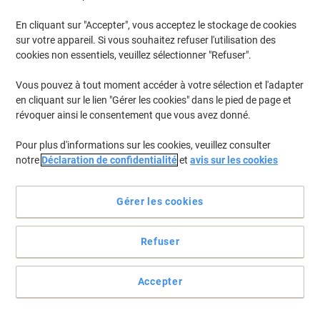
En cliquant sur "Accepter", vous acceptez le stockage de cookies
Pour retrouver les imprimantes listées et/ou les cartouches
précédemment achetées
Se connecter
sur votre appareil. Si vous souhaitez refuser l'utilisation des
cookies non essentiels, veuillez sélectionner "Refuser".
HP Photosmart C 5280 Cartouches Jet Encre
(2)
Vous pouvez à tout moment accéder à votre sélection et l'adapter
en cliquant sur le lien "Gérer les cookies" dans le pied de page et
Filtrer par
révoquer ainsi le consentement que vous avez donné.
Cadeau
Responsable
gratuit
Pour plus d'informations sur les cookies, veuillez consulter
Cartouche jet d'encre HP 350 D'origine
notre
Déclaration de confidentialité
et
avis sur les cookies
CB335EE Noir
Achetez Plus,
Dépensez Moins
Gérer les cookies
€26,69
Unité
À partir de 3 Unités
€31,23 TVA incl.
Refuser
En stock
Livraison 2-3 jours ouvrables
Quantité
Accepter
Cadeau