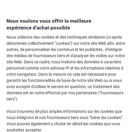
Passer
Passer
au
à
contenu
la
navigation
Nous voulons vous offrir la meilleure
expérience d'achat possible
Nous utilisons des cookies et des techniques similaires (ci-après
Page d'Accueil
Moteur de recherche d'encre et toner
dénommés collectivement "cookies") sur notre site Web afin, entre
autres, de personnaliser les contenus et les publicités ; d'intégrer
Trouvez rapidement les cartouches d'encre, toners ou
des médias de fournisseurs tiers et d'analyser les visites sur notre
les étiquettes pour votre imprimante.
site Web. Dans ce cadre, nous traitons des données à caractère
personnel comme votre adresse IP et les informations relatives à
votre navigateur. Dans la mesure où cela est nécessaire pour
Sélectionner la marque, la gamme et le modèle
garantir les fonctionnalités de base de notre site Web ou si vous
avez accepté d'utiliser le service en question, un traitement des
HP
données est en outre effectué par nos partenaires ("fournisseurs
tiers").
Photosmart C
Vous trouverez de plus amples informations sur les cookies que
nous intégrons et nos fournisseurs tiers sous "Gérer les cookies".
HP Photosmart C 5280
Vous pouvez également y choisir en détail les cookies que vous
souhaitez accepter.