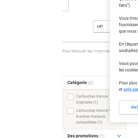
tiers").
Vous trou
fournisseu
HP
que vous 
En cliquan
souhaitez 
Pour retrouver les imprimantes listées et
Vous pouve
les cookie
Catégorie
(2)
Pour plus 
T
et
avis su
Cartouches d'encre
originales (1)
Re
Cartouches d'encre Viking
& autres marques
compatibles (1)
Des promotions
(1)