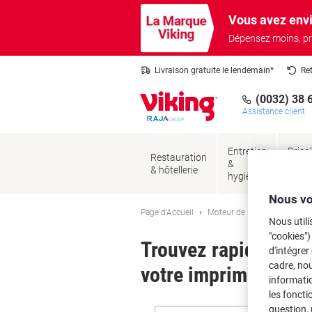
Passer
Passer
Vous avez envi
au
à
contenu
la
Dépensez moins, pr
navigation
Livraison gratuite le lendemain*
Re
(0032) 38 
Assistance client
Entretien
Brico
Restauration
&
&
& hôtellerie
hygiène
sécur
Nous vo
Page d'Accueil
Moteur de recherche d'encre
Nous utili
"cookies")
Trouvez rapidement l
d'intégrer
cadre, no
votre imprimante.
informatio
les foncti
question, 