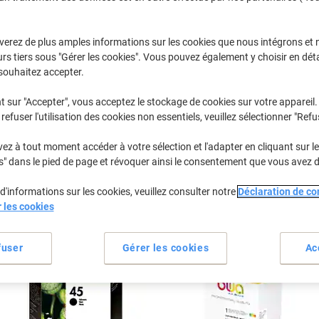
Sélectionner la marque, la gamme et le modèle
verez de plus amples informations sur les cookies que nous intégrons et 
rs tiers sous "Gérer les cookies". Vous pouvez également y choisir en déta
Photosmart P
HP Photosm
souhaitez accepter.
t sur "Accepter", vous acceptez le stockage de cookies sur votre appareil.
refuser l'utilisation des cookies non essentiels, veuillez sélectionner "Refu
/ou les cartouches précédemment achetées
Se connecter
z à tout moment accéder à votre sélection et l'adapter en cliquant sur le 
HP Photosmart P 1218 XI Cartouches
s" dans le pied de page et révoquer ainsi le consentement que vous avez 
d'informations sur les cookies, veuillez consulter notre
Déclaration de con
rier par :
r les cookies
fuser
Gérer les cookies
Ac