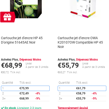
Cadeau
gratuit
Cartouche jet d'encre HP 45
Cartouche jet d’encre OWA
D'origine 51645AE Noir
K20107OW Compatible HP 45
Noir
Achetez Plus,
Dépensez Moins
Achetez Plus,
Dépensez Moins
€68,99
€55,79
Unité
Unité
À partir de 3 Unités
À partir de 3 Unités
€80,72 TVA incl.
€65,27 TVA incl.
Économies
É
Quantité
TVA excl.
Quantité
TVA excl.
1
€75,99
1
€61,79
2
€72,49
-4%
2
€58,79
-4%
3+
€68,99
-9%
3+
€55,79
-9%
En stock
Livraison 2-3 jours
Temporairement épuisé