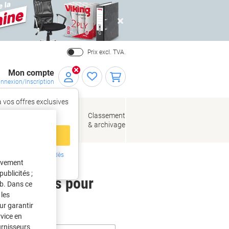
Close
Prix excl. TVA.
Mon compte
nnexion/Inscription
 vos offres exclusives
r,
tez‑vous
loppes
Fournitures
Classement
de bureau
& archivage
llage
 compte
ing ?
Inscrivez-vous dès
tivement
intenant
ublicités ;
 étiquettes pour
eb. Dans ce
les
ur garantir
rvice en
urnisseurs