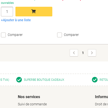
ouvrables
Quantité
Ajouter à une liste
Ajouter au panier
Comparer
Comparer
Page
Page
1
précédente
suivante
RS TVA)
SUPERBE BOUTIQUE CADEAUX
RETOU
Nos services
Informa
Suivi de commande
Droit de 