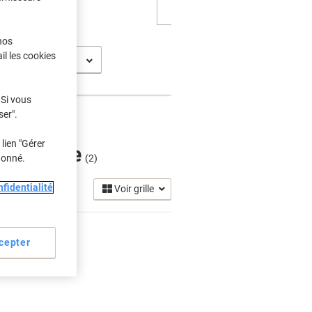
nos
il les cookies
art P 1218 XI
 Si vous
ser".
lien "Gérer
 Jet Encre
donné.
(2)
fidentialité
Voir grille
cepter