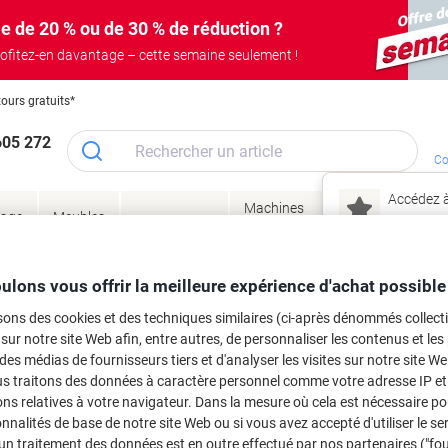
e de 20 % ou de 30 % de réduction ?
ofitez-en davantage – cette semaine seulement !
tours gratuits*
605 272
Co
Accédez à
Machines
Papie
lage
Meubles
Encres
– connec
Réunion &
de bureau
enve
de
&
présentation
&
&
ité
bureau
toner
technologie
emba
Mon
ulons vous offrir la meilleure expérience d'achat possible
Nouveau chez Vik
 et toner
sons des cookies et des techniques similaires (ci-après dénommés collec
ma
 sur notre site Web afin, entre autres, de personnaliser les contenus et les p
es cartouches d'encre, toners ou les
 des médias de fournisseurs tiers et d'analyser les visites sur notre site W
us traitons des données à caractère personnel comme votre adresse IP et 
ns relatives à votre navigateur. Dans la mesure où cela est nécessaire po
onnalités de base de notre site Web ou si vous avez accepté d'utiliser le se
un traitement des données est en outre effectué par nos partenaires ("fo