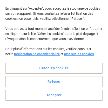
En cliquant sur "Accepter", vous acceptez le stockage de cookies
Pour retrouver les imprimantes listées et/ou les cartouches
précédemment achetées
Se connecter
sur votre appareil. Si vous souhaitez refuser l'utilisation des
cookies non essentiels, veuillez sélectionner "Refuser".
HP Photosmart Plus B 210 A Cartouches Jet Encre
(9)
Vous pouvez à tout moment accéder à votre sélection et l'adapter
en cliquant sur le lien "Gérer les cookies" dans le pied de page et
Filtrer par
révoquer ainsi le consentement que vous avez donné.
Cadeau
gratuit
Pour plus d'informations sur les cookies, veuillez consulter
Cartouche jet d'encre HP 364 D'origine
notre
Déclaration de confidentialité
et
avis sur les cookies
N9J73AE Noir, cyan, magenta, jaune
Multipack 4 Unités
Gérer les cookies
Achetez Plus,
Dépensez Moins
€61,99
Multipack
À partir de 3 Multipacks
Refuser
€72,53 TVA incl.
En stock
Livraison 2-3 jours ouvrables
Quantité
Accepter