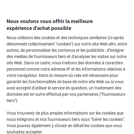
Passer
Passer
au
à
contenu
la
navigation
Nous voulons vous offrir la meilleure
expérience d'achat possible
Nous utilisons des cookies et des techniques similaires (ci-après
Page d'Accueil
Moteur de recherche d'encre et toner
dénommés collectivement "cookies") sur notre site Web afin, entre
autres, de personnaliser les contenus et les publicités ; d'intégrer
Trouvez rapidement les cartouches d'encre, toners ou
des médias de fournisseurs tiers et d'analyser les visites sur notre
les étiquettes pour votre imprimante.
site Web. Dans ce cadre, nous traitons des données à caractère
personnel comme votre adresse IP et les informations relatives à
votre navigateur. Dans la mesure où cela est nécessaire pour
Sélectionner la marque, la gamme et le modèle
garantir les fonctionnalités de base de notre site Web ou si vous
avez accepté d'utiliser le service en question, un traitement des
HP
données est en outre effectué par nos partenaires ("fournisseurs
tiers").
Photosmart Plus B
Vous trouverez de plus amples informations sur les cookies que
nous intégrons et nos fournisseurs tiers sous "Gérer les cookies".
HP Photosmart Plus B 210 A
Vous pouvez également y choisir en détail les cookies que vous
souhaitez accepter.