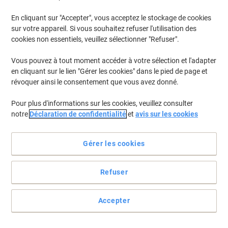
En cliquant sur "Accepter", vous acceptez le stockage de cookies
Pour retrouver les imprimantes listées et/ou les cartouches
précédemment achetées
Se connecter
sur votre appareil. Si vous souhaitez refuser l'utilisation des
cookies non essentiels, veuillez sélectionner "Refuser".
HP Photosmart Pro B 8550 Cartouches Jet Encre
(9)
Vous pouvez à tout moment accéder à votre sélection et l'adapter
en cliquant sur le lien "Gérer les cookies" dans le pied de page et
Filtrer par
révoquer ainsi le consentement que vous avez donné.
Cadeau
gratuit
Pour plus d'informations sur les cookies, veuillez consulter
Cartouche jet d'encre HP 364 D'origine
notre
Déclaration de confidentialité
et
avis sur les cookies
N9J73AE Noir, cyan, magenta, jaune
Multipack 4 Unités
Gérer les cookies
Achetez Plus,
Dépensez Moins
€61,99
Multipack
À partir de 3 Multipacks
Refuser
€72,53 TVA incl.
En stock
Livraison 1-2 jours ouvrables
Quantité
Accepter