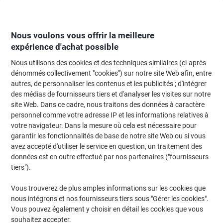
Passer
Passer
au
à
contenu
la
navigation
Nous voulons vous offrir la meilleure
expérience d'achat possible
Nous utilisons des cookies et des techniques similaires (ci-après
Page d'Accueil
Moteur de recherche d'encre et toner
dénommés collectivement "cookies") sur notre site Web afin, entre
autres, de personnaliser les contenus et les publicités ; d'intégrer
Trouvez rapidement les cartouches d'encre, toners ou
des médias de fournisseurs tiers et d'analyser les visites sur notre
les étiquettes pour votre imprimante.
site Web. Dans ce cadre, nous traitons des données à caractère
personnel comme votre adresse IP et les informations relatives à
votre navigateur. Dans la mesure où cela est nécessaire pour
Sélectionner la marque, la gamme et le modèle
garantir les fonctionnalités de base de notre site Web ou si vous
avez accepté d'utiliser le service en question, un traitement des
HP
données est en outre effectué par nos partenaires ("fournisseurs
tiers").
Photosmart Pro B
Vous trouverez de plus amples informations sur les cookies que
nous intégrons et nos fournisseurs tiers sous "Gérer les cookies".
HP Photosmart Pro B 8550
Vous pouvez également y choisir en détail les cookies que vous
souhaitez accepter.