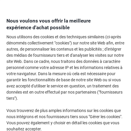
Passer
Passer
au
à
contenu
la
navigation
Nous voulons vous offrir la meilleure
expérience d'achat possible
Nous utilisons des cookies et des techniques similaires (ci-après
Page d'Accueil
Moteur de recherche d'encre et toner
dénommés collectivement "cookies") sur notre site Web afin, entre
autres, de personnaliser les contenus et les publicités ; d'intégrer
Trouvez rapidement les cartouches d'encre, toners ou
des médias de fournisseurs tiers et d'analyser les visites sur notre
les étiquettes pour votre imprimante.
site Web. Dans ce cadre, nous traitons des données à caractère
personnel comme votre adresse IP et les informations relatives à
votre navigateur. Dans la mesure où cela est nécessaire pour
Sélectionner la marque, la gamme et le modèle
garantir les fonctionnalités de base de notre site Web ou si vous
avez accepté d'utiliser le service en question, un traitement des
HP
données est en outre effectué par nos partenaires ("fournisseurs
tiers").
PSC
Vous trouverez de plus amples informations sur les cookies que
nous intégrons et nos fournisseurs tiers sous "Gérer les cookies".
HP PSC 1503
Vous pouvez également y choisir en détail les cookies que vous
souhaitez accepter.