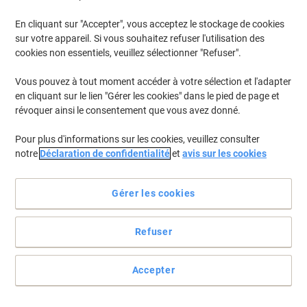
En cliquant sur "Accepter", vous acceptez le stockage de cookies
Pour retrouver les imprimantes listées et/ou les cartouches
précédemment achetées
Se connecter
sur votre appareil. Si vous souhaitez refuser l'utilisation des
cookies non essentiels, veuillez sélectionner "Refuser".
HP PSC 1503 Cartouches Jet Encre
(1)
Vous pouvez à tout moment accéder à votre sélection et l'adapter
en cliquant sur le lien "Gérer les cookies" dans le pied de page et
Filtrer par
révoquer ainsi le consentement que vous avez donné.
Cadeau
gratuit
Pour plus d'informations sur les cookies, veuillez consulter
Cartouche jet d'encre HP 338 D'origine
notre
Déclaration de confidentialité
et
avis sur les cookies
C8765EE Noir
Achetez Plus,
Dépensez Moins
Gérer les cookies
€44,39
Unité
À partir de 3 Unités
€51,94 TVA incl.
Refuser
En stock
Livraison 1-2 jours ouvrables
Quantité
Accepter
Page
Page
1