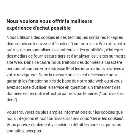
Passer
Passer
au
à
contenu
la
navigation
Nous voulons vous offrir la meilleure
expérience d'achat possible
Nous utilisons des cookies et des techniques similaires (ci-après
Page d'Accueil
Moteur de recherche d'encre et toner
dénommés collectivement "cookies") sur notre site Web afin, entre
autres, de personnaliser les contenus et les publicités ; d'intégrer
Trouvez rapidement les cartouches d'encre, toners ou
des médias de fournisseurs tiers et d'analyser les visites sur notre
les étiquettes pour votre imprimante.
site Web. Dans ce cadre, nous traitons des données à caractère
personnel comme votre adresse IP et les informations relatives à
votre navigateur. Dans la mesure où cela est nécessaire pour
Sélectionner la marque, la gamme et le modèle
garantir les fonctionnalités de base de notre site Web ou si vous
avez accepté d'utiliser le service en question, un traitement des
HP
données est en outre effectué par nos partenaires ("fournisseurs
tiers").
PSC
Vous trouverez de plus amples informations sur les cookies que
nous intégrons et nos fournisseurs tiers sous "Gérer les cookies".
HP PSC 1510 S
Vous pouvez également y choisir en détail les cookies que vous
souhaitez accepter.