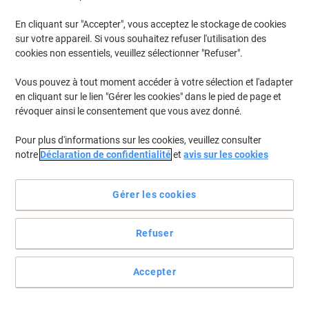
En cliquant sur "Accepter", vous acceptez le stockage de cookies
Pour retrouver les imprimantes listées et/ou les cartouches
précédemment achetées
Se connecter
sur votre appareil. Si vous souhaitez refuser l'utilisation des
cookies non essentiels, veuillez sélectionner "Refuser".
HP PSC 1510 S Cartouches Jet Encre
(1)
Vous pouvez à tout moment accéder à votre sélection et l'adapter
en cliquant sur le lien "Gérer les cookies" dans le pied de page et
Filtrer par
révoquer ainsi le consentement que vous avez donné.
Cadeau
gratuit
Pour plus d'informations sur les cookies, veuillez consulter
Cartouche jet d'encre HP 338 D'origine
notre
Déclaration de confidentialité
et
avis sur les cookies
C8765EE Noir
Achetez Plus,
Dépensez Moins
Gérer les cookies
€44,39
Unité
À partir de 3 Unités
€51,94 TVA incl.
Refuser
En stock
Livraison 2-3 jours ouvrables
Quantité
Accepter
Page
Page
1