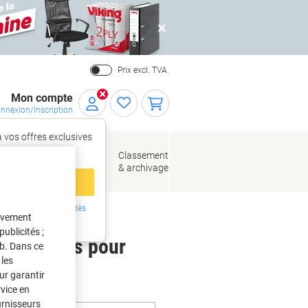
Close
Prix excl. TVA.
Mon compte
nnexion/Inscription
 vos offres exclusives
r,
tez‑vous
loppes
Fournitures
Classement
de bureau
& archivage
llage
 compte
ing ?
Inscrivez-vous dès
tivement
intenant
ublicités ;
 étiquettes pour
eb. Dans ce
les
ur garantir
rvice en
urnisseurs