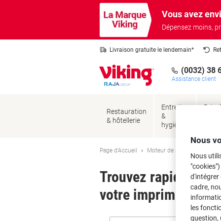
Passer
Passer
Vous avez envi
au
à
contenu
la
Dépensez moins, pr
navigation
Livraison gratuite le lendemain*
Re
(0032) 38 
Assistance client
Entretien
Brico
Restauration
&
&
& hôtellerie
hygiène
sécur
Nous vo
Page d'Accueil
Moteur de recherche d'encre
Nous utili
"cookies")
Trouvez rapidement l
d'intégrer
cadre, no
votre imprimante.
informatio
les foncti
question, 