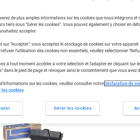
Sélectionner la marque, la gamme et le modèle
verez de plus amples informations sur les cookies que nous intégrons et 
rs tiers sous "Gérer les cookies". Vous pouvez également y choisir en déta
Ecosys M
Kyocera Ec
souhaitez accepter.
t sur "Accepter", vous acceptez le stockage de cookies sur votre appareil.
refuser l'utilisation des cookies non essentiels, veuillez sélectionner "Refu
/ou les cartouches précédemment achetées
Se connecter
z à tout moment accéder à votre sélection et l'adapter en cliquant sur le 
Kyocera Ecosys M 2530 DN Cartouche
s" dans le pied de page et révoquer ainsi le consentement que vous avez 
d'informations sur les cookies, veuillez consulter notre
Déclaration de con
rier par :
r les cookies
fuser
Gérer les cookies
Ac