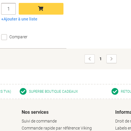
Quantité
Ajouter à une liste
Ajouter au panier
Comparer
Page
Page
1
précédente
suivante
RS TVA)
SUPERBE BOUTIQUE CADEAUX
RETOU
Nos services
Informa
Suivi de commande
Droit de 
Commande rapide par référence Viking
Labels 