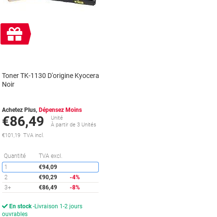
Cadeau
gratuit
Toner TK-1130 D'origine Kyocera
Noir
Achetez Plus,
Dépensez Moins
€86,49
Unité
À partir de 3 Unités
€101,19 TVA incl.
Économies
Quantité
TVA excl.
1
€94,09
2
€90,29
-4%
3+
€86,49
-8%
En stock
Livraison 1-2 jours
ouvrables