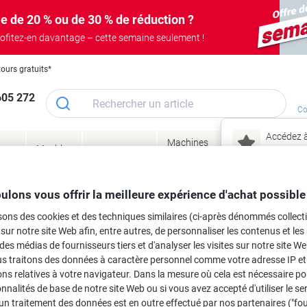
e de 20 % ou de 30 % de réduction ?
ofitez-en davantage – cette semaine seulement !
tours gratuits*
605 272
Co
Accédez à
Machines
Papie
lage
Meubles
Encres
– connec
Réunion &
de bureau
enve
de
&
présentation
&
&
ité
bureau
toner
technologie
emba
Mon
ulons vous offrir la meilleure expérience d'achat possible
Nouveau chez Vik
 et toner
sons des cookies et des techniques similaires (ci-après dénommés collec
ma
 sur notre site Web afin, entre autres, de personnaliser les contenus et les p
es cartouches d'encre, toners ou les
 des médias de fournisseurs tiers et d'analyser les visites sur notre site W
us traitons des données à caractère personnel comme votre adresse IP et 
ns relatives à votre navigateur. Dans la mesure où cela est nécessaire po
onnalités de base de notre site Web ou si vous avez accepté d'utiliser le se
un traitement des données est en outre effectué par nos partenaires ("fo