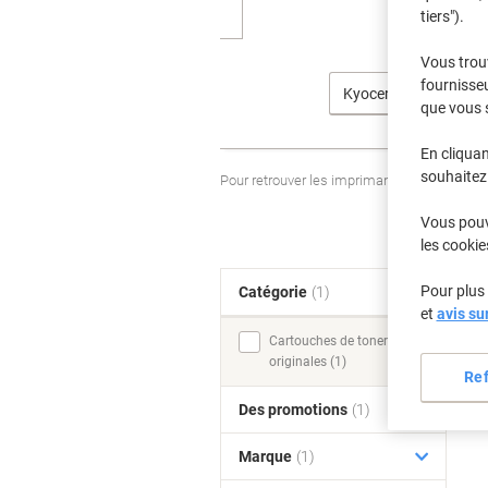
tiers").
Vous trou
fournisseu
Kyocera
que vous 
En cliquan
souhaitez 
Pour retrouver les imprimantes listées et
Vous pouve
les cookie
Pour plus 
Catégorie
(1)
T
et
avis su
Cartouches de toner
originales (1)
Re
Des promotions
(1)
Marque
(1)