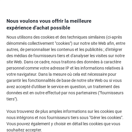
Passer
Passer
au
à
contenu
la
navigation
Nous voulons vous offrir la meilleure
expérience d'achat possible
Nous utilisons des cookies et des techniques similaires (ci-après
Page d'Accueil
Moteur de recherche d'encre et toner
dénommés collectivement "cookies") sur notre site Web afin, entre
autres, de personnaliser les contenus et les publicités ; d'intégrer
Trouvez rapidement les cartouches d'encre, toners ou
des médias de fournisseurs tiers et d'analyser les visites sur notre
les étiquettes pour votre imprimante.
site Web. Dans ce cadre, nous traitons des données à caractère
personnel comme votre adresse IP et les informations relatives à
votre navigateur. Dans la mesure où cela est nécessaire pour
Sélectionner la marque, la gamme et le modèle
garantir les fonctionnalités de base de notre site Web ou si vous
avez accepté d'utiliser le service en question, un traitement des
Kyocera
données est en outre effectué par nos partenaires ("fournisseurs
tiers").
Ecosys M
Vous trouverez de plus amples informations sur les cookies que
nous intégrons et nos fournisseurs tiers sous "Gérer les cookies".
Kyocera Ecosys M 3145 DN/KL3
Vous pouvez également y choisir en détail les cookies que vous
souhaitez accepter.