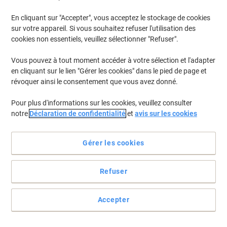
En cliquant sur "Accepter", vous acceptez le stockage de cookies
Pour retrouver les imprimantes listées et/ou les cartouches
précédemment achetées
Se connecter
sur votre appareil. Si vous souhaitez refuser l'utilisation des
cookies non essentiels, veuillez sélectionner "Refuser".
Kyocera Ecosys M 3145 DN/KL3
(2)
Vous pouvez à tout moment accéder à votre sélection et l'adapter
en cliquant sur le lien "Gérer les cookies" dans le pied de page et
Filtrer par
révoquer ainsi le consentement que vous avez donné.
Cadeau
Marque propre
gratuit
Pour plus d'informations sur les cookies, veuillez consulter
Toner Viking Compatible Kyocera
notre
Déclaration de confidentialité
et
avis sur les cookies
TK3160 Noir
Achetez Plus,
Dépensez Moins
Gérer les cookies
€61,99
Unité
À partir de 3 Unités
€72,53 TVA incl.
Refuser
En stock
Livraison 2-3 jours ouvrables
Quantité
Accepter
Cadeau