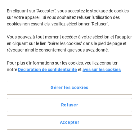
En cliquant sur "Accepter", vous acceptez le stockage de cookies
Pour retrouver les imprimantes listées et/ou les cartouches
précédemment achetées
Se connecter
sur votre appareil. Si vous souhaitez refuser l'utilisation des
cookies non essentiels, veuillez sélectionner "Refuser".
Kyocera Ecosys M 5526 CDW Cartouches Toner
(8)
Vous pouvez à tout moment accéder à votre sélection et l'adapter
en cliquant sur le lien "Gérer les cookies" dans le pied de page et
Filtrer par
révoquer ainsi le consentement que vous avez donné.
Cadeau
Marque propre
gratuit
Pour plus d'informations sur les cookies, veuillez consulter
Toner Viking compatible Kyocera
notre
Déclaration de confidentialité
et
avis sur les cookies
TK5240K Noir
Achetez Plus,
Dépensez Moins
Gérer les cookies
€39,99
Unité
À partir de 3 Unités
€46,79 TVA incl.
Refuser
En stock
Livraison 2-3 jours ouvrables
Quantité
Accepter
Cadeau
Marque propre