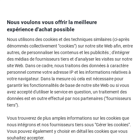
Passer
Passer
au
à
contenu
la
navigation
Nous voulons vous offrir la meilleure
expérience d'achat possible
Nous utilisons des cookies et des techniques similaires (ci-après
Page d'Accueil
Moteur de recherche d'encre et toner
dénommés collectivement "cookies") sur notre site Web afin, entre
autres, de personnaliser les contenus et les publicités ; d'intégrer
Trouvez rapidement les cartouches d'encre, toners ou
des médias de fournisseurs tiers et d'analyser les visites sur notre
les étiquettes pour votre imprimante.
site Web. Dans ce cadre, nous traitons des données à caractère
personnel comme votre adresse IP et les informations relatives à
votre navigateur. Dans la mesure où cela est nécessaire pour
Sélectionner la marque, la gamme et le modèle
garantir les fonctionnalités de base de notre site Web ou si vous
avez accepté d'utiliser le service en question, un traitement des
Kyocera
données est en outre effectué par nos partenaires ("fournisseurs
tiers").
Ecosys M
Vous trouverez de plus amples informations sur les cookies que
nous intégrons et nos fournisseurs tiers sous "Gérer les cookies".
Kyocera Ecosys M 5526 CDW
Vous pouvez également y choisir en détail les cookies que vous
souhaitez accepter.